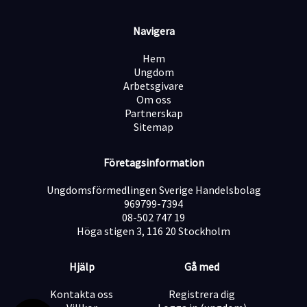
och tjänsten kan komma att tillsättas innan sista
ansökningsdatum.
Navigera
Välkommen med din ansökan till Aura Personal – där
rätt kompetens möter rätt möjligheter.
Hem
Ungdom
Arbetsgivare
Om oss
Partnerskap
Sitemap
Företagsinformation
Ungdomsförmedlingen Sverige Handelsbolag
969799-7394
08-502 747 19
Höga stigen 3, 116 20 Stockholm
Hjälp
Gå med
Kontakta oss
Registrera dig