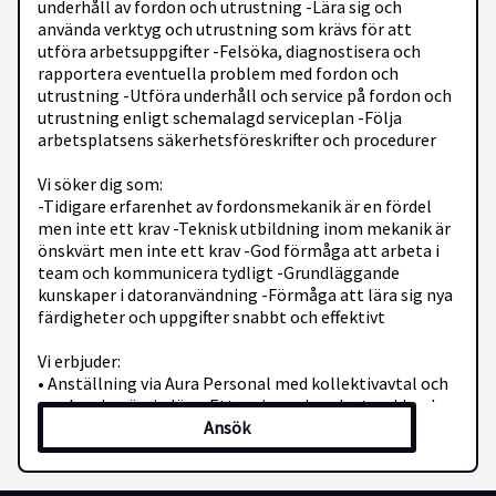
underhåll av fordon och utrustning -Lära sig och
använda verktyg och utrustning som krävs för att
utföra arbetsuppgifter -Felsöka, diagnostisera och
rapportera eventuella problem med fordon och
utrustning -Utföra underhåll och service på fordon och
utrustning enligt schemalagd serviceplan -Följa
arbetsplatsens säkerhetsföreskrifter och procedurer
Vi söker dig som:
-Tidigare erfarenhet av fordonsmekanik är en fördel
men inte ett krav -Teknisk utbildning inom mekanik är
önskvärt men inte ett krav -God förmåga att arbeta i
team och kommunicera tydligt -Grundläggande
kunskaper i datoranvändning -Förmåga att lära sig nya
färdigheter och uppgifter snabbt och effektivt
Vi erbjuder:
• Anställning via Aura Personal med kollektivavtal och
marknadsmässig lön • Ett varierande och utvecklande
Ansök
uppdrag i en professionell miljö • Stöd från engagerad
konsultchef genom hela anställningen • Möjlighet till
längre uppdrag eller vidare karriärmöjligheter via oss
Ansök redan idag! Vi behandlar ansökningarna löpande