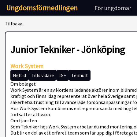
Ungdomsförmedlingen
För ungdomar
Tillbaka
Junior Tekniker - Jönköping
Work System
Heltid
Tills vidare
18+
Tenhult
Om bolaget
Work System är en av Nordens ledande aktörer inom bilinredn
kraftigt och finns idag representerat över hela Sverige samt p
säkerhetsutrustning till avancerade fordonsanpassningar fö
Hos Work System kombineras entreprenörsanda med högteknis
fortsätter att växa.
Om tjänsten
Som Tekniker hos Work System arbetar du med montering och i
Du blir en del av ett erfaret team som lär upp dig i företage