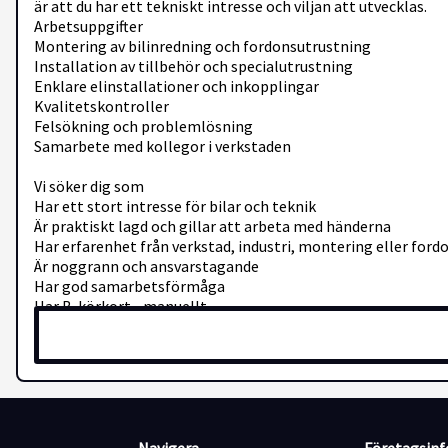
är att du har ett tekniskt intresse och viljan att utvecklas.
Arbetsuppgifter
Montering av bilinredning och fordonsutrustning
Installation av tillbehör och specialutrustning
Enklare elinstallationer och inkopplingar
Kvalitetskontroller
Felsökning och problemlösning
Samarbete med kollegor i verkstaden
Vi söker dig som
Har ett stort intresse för bilar och teknik
Är praktiskt lagd och gillar att arbeta med händerna
Har erfarenhet från verkstad, industri, montering eller fordo
Är noggrann och ansvarstagande
Har god samarbetsförmåga
Har B-körkort - manuellt
Behärskar svenska i tal och skrift
Meriterande
Fordonsteknisk utbildning
Erfarenhet av montering eller verkstadsarbete
Kunskap inom fordonsel eller elinstallationer
Erfarenhet av påbyggnation eller fordonsanpassning