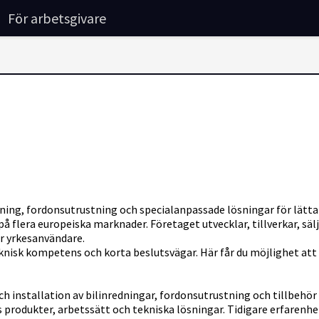
För arbetsgivare
ing, fordonsutrustning och specialanpassade lösningar för lätta 
å flera europeiska marknader. Företaget utvecklar, tillverkar, sälj
r yrkesanvändare.
k kompetens och korta beslutsvägar. Här får du möjlighet att på
nstallation av bilinredningar, fordonsutrustning och tillbehör i
ts produkter, arbetssätt och tekniska lösningar. Tidigare erfarenh