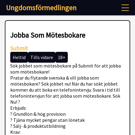
Ungdomsförmedlingen
Jobba Som Mötesbokare
Submit
Heltid
Tills vidare
18+
Sök jobbet som mötesbokare på Submit för att jobba
som mötesbokare!
Pratar du flytande svenska & vill jobba som
mötesbokare? Sök jobbet nu! När du har sökt jobbet
kommer du att boka en telefonintervju. Svara i tid till
telefonintervjun för att jobba som mötesbokare. Sök
Nu! ?
Erbjuds:
? Grundlön & hög provision
? Tjäna mycket pengar utan lönetak
? Sälj- & produktutbildning
Krav: