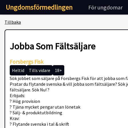
Ungdomsförmedlingen
För ungdomar
Tillbaka
Jobba Som Fältsäljare
Forsbergs Fisk
Heltid
Tills vidare
18+
Sök jobbet som säljare på Forsbergs Fisk för att jobba som fä
Pratar du flytande svenska & vill jobba som fältsäljare? Sök 
fältsäljare. Sök Nu! ?
Erbjuds:
? Hög provision
? Tjäna mycket pengar utan lönetak
? Sälj- & produktutbildning
Krav:
? Flytande svenska i tal & skrift