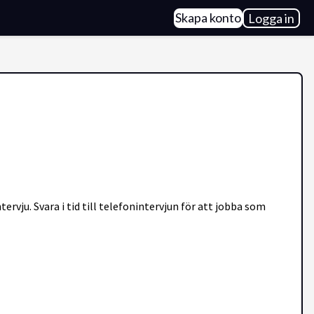
Skapa konto
Logga in
rvju. Svara i tid till telefonintervjun för att jobba som