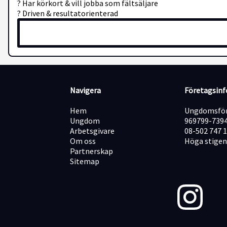
? Har körkort & vill jobba som fältsäljare
? Driven & resultatorienterad
Navigera
Företagsin
Hem
Ungdomsför
Ungdom
969799-739
Arbetsgivare
08-502 747 
Om oss
Höga stigen
Partnerskap
Sitemap