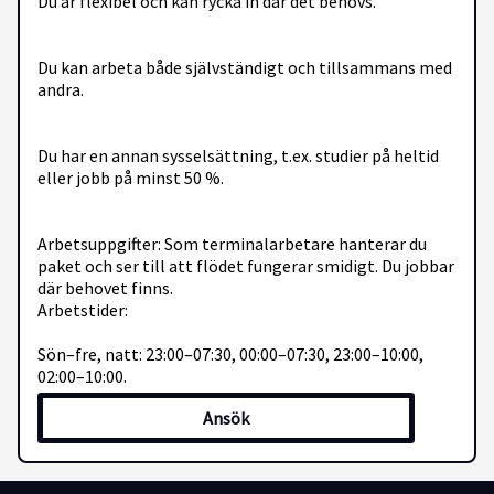
Du är flexibel och kan rycka in där det behövs.
Du kan arbeta både självständigt och tillsammans med
andra.
Du har en annan sysselsättning, t.ex. studier på heltid
eller jobb på minst 50 %.
Arbetsuppgifter: Som terminalarbetare hanterar du
paket och ser till att flödet fungerar smidigt. Du jobbar
där behovet finns.
Arbetstider:
Sön–fre, natt: 23:00–07:30, 00:00–07:30, 23:00–10:00,
02:00–10:00.
Ansök
Flexibilitet är viktigt eftersom behovet kan förändras
snabbt.