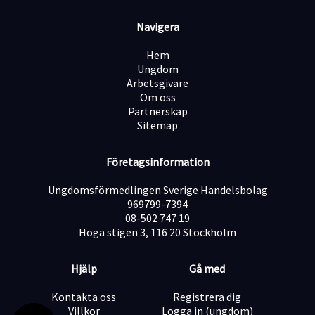
Vänligen notera att ett krav för den här tjänsten är att
du som söker har en annan sysselsättning. Det kan
Navigera
exempelvis vara studier på 100% eller annat jobb på
minst 50%.
Hem
Ungdom
Vi erbjuder dig
Arbetsgivare
Du som jobbar hos oss får en arbetsgivare som gör sitt
Om oss
yttersta för att du ska få utvecklas och få alla
Partnerskap
möjligheter till att nå goda resultat. Vi är ett
Sitemap
auktoriserat bemanningsföretag vilket betyder att vi
följer alla rådande lagar och erbjuder dig som anställd
Företagsinformation
säkra arbetsvillkor och kollektivavtal. Våra flexibla
medarbetare är kärnan i vår verksamhet och en viktig
Ungdomsförmedlingen Sverige Handelsbolag
faktor till vår starka tillväxt.
969799-7394
Villkor
08-502 747 19
Du ska vara minst 18 år gammal
Höga stigen 3, 116 20 Stockholm
Skall kunna jobba minst 3 nätter i veckan mellan
Hjälp
Gå med
söndag natt och fredag morgon
Kontakta oss
Registrera dig
Villkor
Logga in (ungdom)