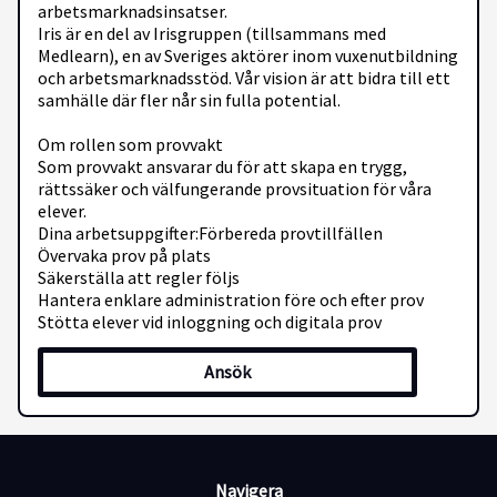
arbetsmarknadsinsatser.
Iris är en del av Irisgruppen (tillsammans med
Medlearn), en av Sveriges aktörer inom vuxenutbildning
och arbetsmarknadsstöd. Vår vision är att bidra till ett
samhälle där fler når sin fulla potential.
Om rollen som provvakt
Som provvakt ansvarar du för att skapa en trygg,
rättssäker och välfungerande provsituation för våra
elever.
Dina arbetsuppgifter:Förbereda provtillfällen
Övervaka prov på plats
Säkerställa att regler följs
Hantera enklare administration före och efter prov
Stötta elever vid inloggning och digitala prov
Ansök
Du samarbetar med vår provsamordnare och våra
rektorer.
Vi söker dig som:Är noggrann, uppmärksam och
ansvarsfull
Navigera