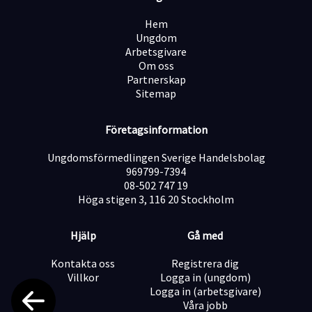
Har hög integritet och ett rättvist förhållningssätt
Kan kommunicera tydligt och skapa trygghet
Hem
Är lugn, strukturerad och har tålamod
Ungdom
Trivs med självständigt arbete
Arbetsgivare
Du är också bekväm med att arbeta digitalt då många
Om oss
prov genomförs på dator.
Partnerskap
Sitemap
Företagsinformation
Krav:Grundläggande datakunskaper
Ungdomsförmedlingen Sverige Handelsbolag
969799-7394
08-502 747 19
Meriterande:Erfarenhet av liknande arbete
Höga stigen 3, 116 20 Stockholm
Erfarenhet skola/utbildning
Förmåga att hantera konfliktsituationer
Hjälp
Gå med
Vana vid digitala provsystem
Kunskap om anpassningar och tillgänglighet
Kontakta oss
Registrera dig
Villkor
Logga in (ungdom)
Logga in (arbetsgivare)
Våra jobb
ÖvrigtTimanställning (vid behov)