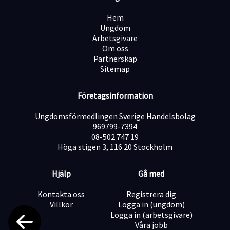
Skapa och skicka offerter
Hem
Ungdom
Arbetsgivare
Följa upp, analysera och föra statistik över försäljning
Om oss
och leverans
Partnerskap
Sitemap
Etablera och vårda relationer med kunder
Företagsinformation
Driva merförsäljning
Ungdomsförmedlingen Sverige Handelsbolag
969799-7394
08-502 747 19
Hantera övriga uppgifter som rör kunder/verksamhet
Höga stigen 3, 116 20 Stockholm
Hjälp
Gå med
Vi söker dig som…
Kontakta oss
Registrera dig
…är en entusiastisk och driven person som trivs i en
Villkor
Logga in (ungdom)
dynamisk arbetsmiljö. Du brinner för förstklassig
Logga in (arbetsgivare)
service och kundbemötande! Du är självgående med en
Våra jobb
passion för att bygga långvariga kundrelationer. Du är