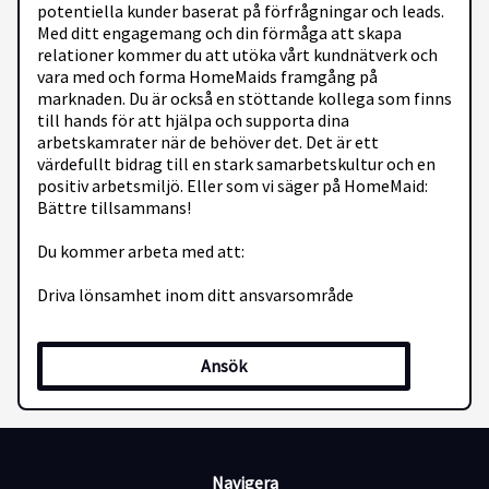
potentiella kunder baserat på förfrågningar och leads.
Med ditt engagemang och din förmåga att skapa
relationer kommer du att utöka vårt kundnätverk och
vara med och forma HomeMaids framgång på
marknaden. Du är också en stöttande kollega som finns
till hands för att hjälpa och supporta dina
arbetskamrater när de behöver det. Det är ett
värdefullt bidrag till en stark samarbetskultur och en
positiv arbetsmiljö. Eller som vi säger på HomeMaid:
Bättre tillsammans!
Du kommer arbeta med att:
Driva lönsamhet inom ditt ansvarsområde
Aktivt bidra till kontorets och verksamhetens
Ansök
utveckling
Supporta kunder via telefon och mejl
Navigera