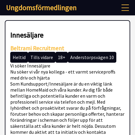
Ungdomsförmedlingen
Innesäljare
Beltrami Recruitment
Heltid
Tills vidare
18+
Anderstorpsvägen 10
Vi söker Innesäljare
Nu söker vi vår nya kollega - ett varmt serviceproffs
med driv och hjärta
Som Kundsupport/Innesäljare är du en viktig länk
mellan HomeMaid och våra kunder. Av dig får både
befintliga och potentiella kunder en varm och
professionell service via telefon och mejl. Med
lyhördhet och proaktivitet svarar du på förfrågningar,
förutser behov och skapar personliga offerter, hanterar
förändringar i scheman och följer upp för att
säkerställa att våra kunder är helt nöjda. Dessutom
kommer du aktivt att ta initiativ och kontakta