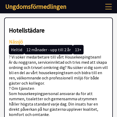
Ungdomsförmedlingen
Hotellstädare
Nässjö
Heltid
12 månader - upp till 2 år
13+
? Vi söker medarbetare till vårt Housekeepingteam!
Är du noggrann, serviceinriktad och trivs med att skapa
ordning och trivsel omkring dig? Nu söker vi dig som vill
bli en del av vårt housekeepingteam och bidra till en
ren, välkomnande och professionell miljö för både
gäster och kollegor.
? Om tjänsten
Som housekeepingpersonal ansvarar du för att
rummen, toaletter och gemensamma utrymmen
håller högsta standard varje dag. Din insats har en
direkt påverkan på hur gästerna upplever kvalitet,
komfort och omtanke.