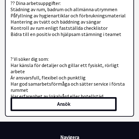
?? Dina arbetsuppgifter:
Städning av rum, badrum och allmänna utrymmen
Påfyllning av hygienartiklar och förbrukningsmaterial
Hantering av tvätt och bäddning av sängar
Kontroll av rum enligt fastställda checklistor
Bidra till en positiv och hjälpsam stämning i teamet
? Vi söker dig som:
Har känsla för detaljer och gillar ett fysiskt, rörligt
arbete
Är ansvarsfull, flexibel och punktlig
Har god samarbetsförmåga och sätter service i första
rummet
Har erfarenhet av lokalvård eller hotellstäd
(meriterande, ej krav)
Ansök
Talar svenska eller engelska
? Vi erbjuder dig:
Navigera