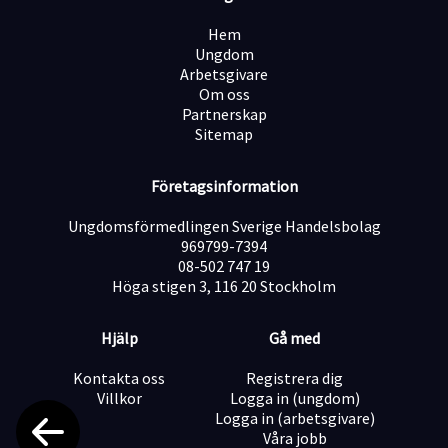
Trygg anställning i ett stabilt företag med god
stämning
Hem
Introduktion och upplärning på plats – du får allt stöd
Ungdom
du behöver
Arbetsgivare
Möjlighet till extra arbetspass vid behov
Om oss
Trevliga kollegor och ett meningsfullt arbete
Partnerskap
Sitemap
? Skicka in din ansökan redan idag – urval sker löpande!
Företagsinformation
Ungdomsförmedlingen Sverige Handelsbolag
969799-7394
08-502 747 19
Höga stigen 3, 116 20 Stockholm
Hjälp
Gå med
Kontakta oss
Registrera dig
Villkor
Logga in (ungdom)
Logga in (arbetsgivare)
Våra jobb