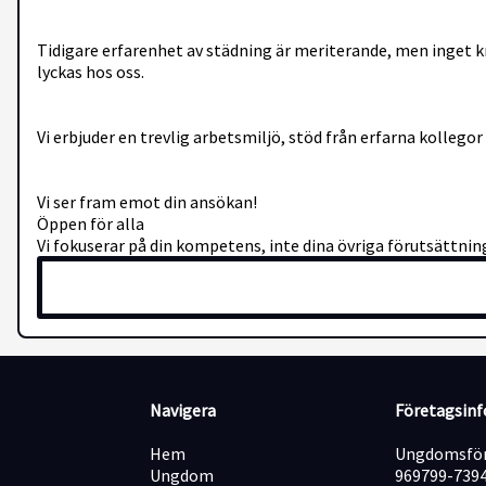
Tidigare erfarenhet av städning är meriterande, men inget krav.
lyckas hos oss.
Vi erbjuder en trevlig arbetsmiljö, stöd från erfarna kolleg
Vi ser fram emot din ansökan!
Öppen för alla
Vi fokuserar på din kompetens, inte dina övriga förutsättning
Navigera
Företagsin
Hem
Ungdomsför
Ungdom
969799-739