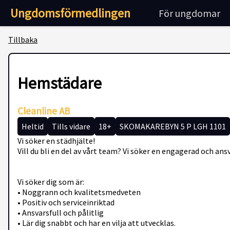
Ungdomsförmedlingen
För ungdomar
Tillbaka
Hemstädare
Cleanline AB
Heltid
Tills vidare
18+
SKOMAKAREBYN 5 P LGH 1101
Vi söker en städhjälte!
Vill du bli en del av vårt team? Vi söker en engagerad och ans
Vi söker dig som är:
• Noggrann och kvalitetsmedveten
• Positiv och serviceinriktad
• Ansvarsfull och pålitlig
• Lär dig snabbt och har en vilja att utvecklas.