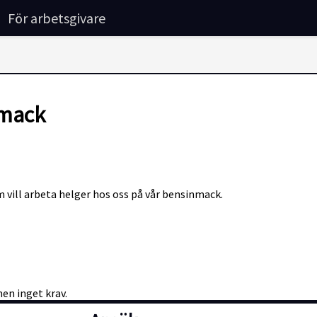
För arbetsgivare
nmack
 vill arbeta helger hos oss på vår bensinmack.
men inget krav.