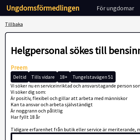
Ungdomsförmedlingen
För ungdomar
Tillbaka
Helgpersonal sökes till bensi
Preem
Deltid
Tills vidare
18+
Tungelstavägen 51
Vi söker nu en serviceinriktad och ansvarstagande person som
Vi söker dig som:
Är positiv, flexibel och gillar att arbeta med människor
Kan ta ansvar och arbeta självständigt
Är noggrann och pålitlig
Har fyllt 18 år
Tidigare erfarenhet från butik eller service är meriterande, 