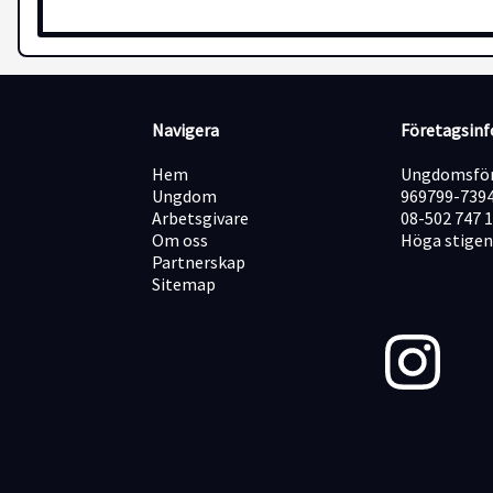
Navigera
Företagsin
Hem
Ungdomsför
Ungdom
969799-739
Arbetsgivare
08-502 747 
Om oss
Höga stigen
Partnerskap
Sitemap