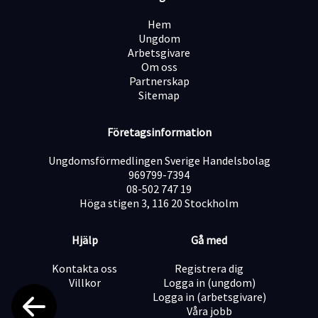
Vi erbjuder en konkurrenskraftig lön.
Hem
Ungdom
Vi önskar ett personligt brev och ett fullständigt CV då
Arbetsgivare
vi vill kunna bedöma bakgrund och kompetenser så
Om oss
rättvist som möjligt.
Partnerskap
Sitemap
Då vi har många oseriösa ansökningar så kan vi inte
tacka för din ansökan när du skickar den men var så
Företagsinformation
säker på att vi tar emot den och läser den.
Ungdomsförmedlingen Sverige Handelsbolag
Vi ser fram emot din ansökan!
969799-7394
08-502 747 19
Höga stigen 3, 116 20 Stockholm
Hjälp
Gå med
Kontakta oss
Registrera dig
Villkor
Logga in (ungdom)
Logga in (arbetsgivare)
Våra jobb