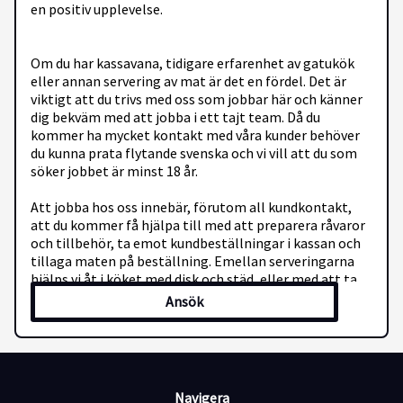
en positiv upplevelse.
Om du har kassavana, tidigare erfarenhet av gatukök
eller annan servering av mat är det en fördel. Det är
viktigt att du trivs med oss som jobbar här och känner
dig bekväm med att jobba i ett tajt team. Då du
kommer ha mycket kontakt med våra kunder behöver
du kunna prata flytande svenska och vi vill att du som
söker jobbet är minst 18 år.
Att jobba hos oss innebär, förutom all kundkontakt,
att du kommer få hjälpa till med att preparera råvaror
och tillbehör, ta emot kundbeställningar i kassan och
tillaga maten på beställning. Emellan serveringarna
hjälps vi åt i köket med disk och städ, eller med att ta
emot och packa upp varor.
Ansök
Tjänsten innebär att du jobbar vid behov under dagtid,
kvällstid och helger.
Du kommer att ha ett fast schema en kväll i veckan och
varannan helg
Navigera