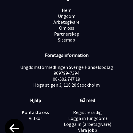
Arbeta enligt säkerhetsrutiner, använda personlig
Hem
skyddsutrustning och bidra till en säker arbetsmiljö
Ungdom
Arbetsgivare
Om oss
Hålla verktyg och utrustning i gott skick samt
Partnerskap
rapportera materialbehov
Sitemap
Om dig
Företagsinformation
Formell kompetens
Vi söker dig som har erfarenhet av fönstermontage
Ungdomsförmedlingen Sverige Handelsbolag
eller snickeri. Utbildning inom bygg- eller
969799-7394
snickeriområdet är meriterande men relevant
08-502 747 19
arbetslivserfarenhet väger tungt. Körkort B är ofta ett
Höga stigen 3, 116 20 Stockholm
krav då arbetet innebär resor mellan olika
arbetsplatser. Erfarenhet av tätningstekniker och
Hjälp
Gå med
fönster­system är meriterande.
Egenskaper
Kontakta oss
Registrera dig
Villkor
Logga in (ungdom)
Noggrann och kvalitetsmedveten
Logga in (arbetsgivare)
Våra jobb