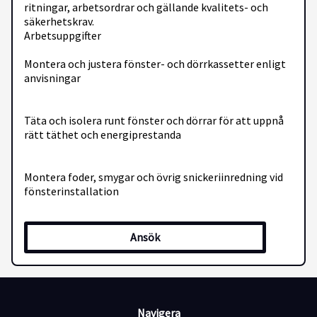
ritningar, arbetsordrar och gällande kvalitets- och
säkerhetskrav.
Arbetsuppgifter
Montera och justera fönster- och dörrkassetter enligt
anvisningar
Täta och isolera runt fönster och dörrar för att uppnå
rätt täthet och energi­prestanda
Montera foder, smygar och övrig snickeri­inredning vid
fönsterinstallation
Utföra mätning, kontroll och justering för att
Ansök
säkerställa funktion och utseende
Följa ritningar, arbetsbeskrivningar och byggnormer
Navigera