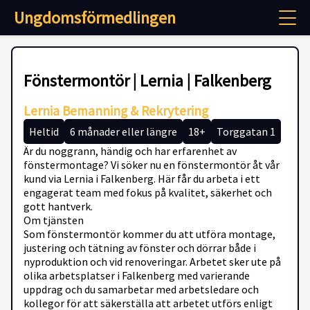
Ungdomsförmedlingen
Fönstermontör | Lernia | Falkenberg
Lernia Bemanning & Rekrytering
Heltid
6 månader eller längre
18+
Torggatan 1
Är du noggrann, händig och har erfarenhet av
fönstermontage? Vi söker nu en fönstermontör åt vår
kund via Lernia i Falkenberg. Här får du arbeta i ett
engagerat team med fokus på kvalitet, säkerhet och
gott hantverk.
Om tjänsten
Som fönstermontör kommer du att utföra montage,
justering och tätning av fönster och dörrar både i
nyproduktion och vid renoveringar. Arbetet sker ute på
olika arbetsplatser i Falkenberg med varierande
uppdrag och du samarbetar med arbetsledare och
kollegor för att säkerställa att arbetet utförs enligt