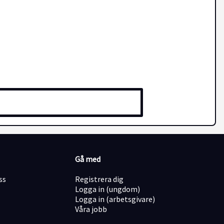
Gå med
ss
Registrera dig
Logga in (ungdom)
Logga in (arbetsgivare)
Våra jobb