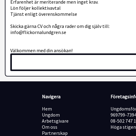
Erfarenhet är meriterande men inget krav.
Lön följer kollektivavtal
Tjänst enligt överenskommelse
Skicka gärna CV och några rader om dig själv till:
info@flickornalundgren.se
Välkommen med din ansökan!
Navigera
Företagsin
Hem
Ungdomsför
Ungdom
969799-739
Arbetsgivare
08-502 747 
Om oss
Höga stigen
Partnerskap