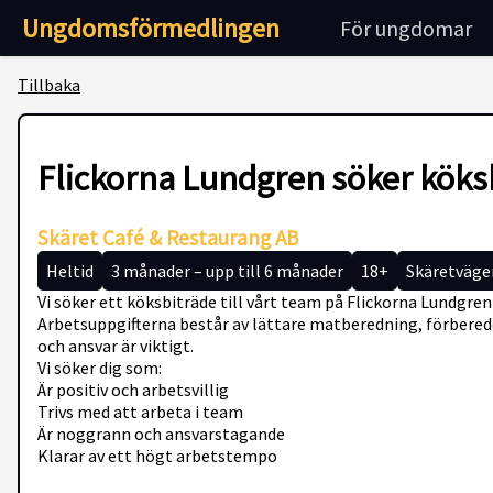
Ungdomsförmedlingen
För ungdomar
Tillbaka
Flickorna Lundgren söker köks
Skäret Café & Restaurang AB
Heltid
3 månader – upp till 6 månader
18+
Skäretväge
Vi söker ett köksbiträde till vårt team på Flickorna Lundgren
Arbetsuppgifterna består av lättare matberedning, förberede
och ansvar är viktigt.
Vi söker dig som:
Är positiv och arbetsvillig
Trivs med att arbeta i team
Är noggrann och ansvarstagande
Klarar av ett högt arbetstempo