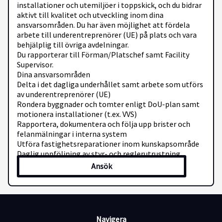
installationer och utemiljöer i toppskick, och du bidrar
aktivt till kvalitet och utveckling inom dina
ansvarsområden. Du har även möjlighet att fördela
arbete till underentreprenörer (UE) på plats och vara
behjälplig till övriga avdelningar.
Du rapporterar till Förman/Platschef samt Facility
Supervisor.
Dina ansvarsområden
Delta i det dagliga underhållet samt arbete som utförs
av underentreprenörer (UE)
Rondera byggnader och tomter enligt DoU-plan samt
motionera installationer (t.ex. VVS)
Rapportera, dokumentera och följa upp brister och
felanmälningar i interna system
Utföra fastighetsreparationer inom kunskapsområde
Daglig uppföljning av styr- och reglerutrustning
Sköta bevattningsanläggningar
Ansök
Harva ridbanor/ridhus samt mocka hagar med maskin
och manuellt
Koordinera och bistå vid event och arrangemang
Vara behjälplig vid UE-besök, servicebesök och avtalat
underhåll
Navigera