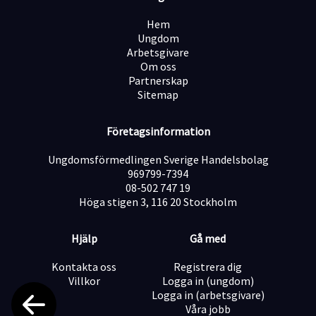
Bidra till att förbättra underhållsplaner, rutiner,
manualer och checklistor
Hem
Vara behjälplig vid inventering av utrustning och
Ungdom
material
Arbetsgivare
Tillse att lagar och förordningar efterföljs i det dagliga
Om oss
arbetet
Partnerskap
Sitemap
Arbetet omfattar bland annat följande områden: VA,
styr & regler (larm, daglig kontroll, jour, serviceavtal),
ventilation, belysning, el, inredning, allmänt underhåll,
Företagsinformation
lager & utrustning samt löpande dokumentation.
Önskvärda kvalifikationer
Ungdomsförmedlingen Sverige Handelsbolag
Vana att köra hjullastare, grävmaskin, traktor m.m.
969799-7394
C-körkort (tung lastbil)
08-502 747 19
Allmänt händig och med erfarenhet av
Höga stigen 3, 116 20 Stockholm
fastighetsskötsel eller liknande praktiskt arbete
God social kompetens
Hjälp
Gå med
Vi tror att du är
Kontakta oss
Registrera dig
Praktiskt lagd med ett gott handlag
Villkor
Logga in (ungdom)
Ansvarstagande, strukturerad och självgående
Logga in (arbetsgivare)
Serviceinriktad gentemot klient och gäster
Våra jobb
En lagspelare som bidrar till motivation och