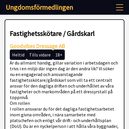
Ungdomsförmedlingen
Fastighetsskötare / Gårdskarl
Goodvibes Dressage AB
Heltid
Tills vidare
18+
Är du allmänt händig, gillar variation i arbetsdagen och
trivs i en miljö där ingen dag är den andra lik? Vi söker
nu en engagerad och ansvarstagande
fastighetsskötare/gårdskarl som vill ta ett centralt
ansvar för den dagliga driften och underhållet av våra
fastigheter och markområden på ett dressyrstall på
toppnivå.
Om rollen
I rollen ansvarar du för det dagliga fastighetsarbetet
inom givna områden, i nära samarbete med
platschefen och enligt vår drift- och underhållsplan
(DoU). Du är en nyckelperson i att hålla våra byggnader,