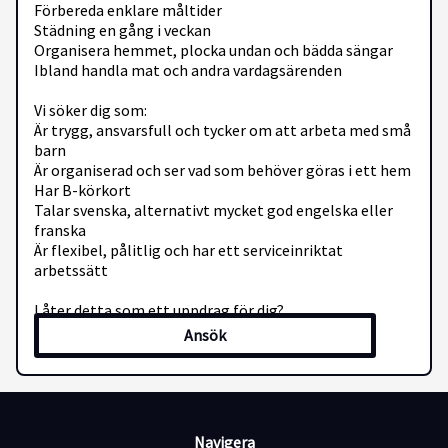
Förbereda enklare måltider
Städning en gång i veckan
Organisera hemmet, plocka undan och bädda sängar
Ibland handla mat och andra vardagsärenden
Vi söker dig som:
Är trygg, ansvarsfull och tycker om att arbeta med små
barn
Är organiserad och ser vad som behöver göras i ett hem
Har B-körkort
Talar svenska, alternativt mycket god engelska eller
franska
Är flexibel, pålitlig och har ett serviceinriktat
arbetssätt
Låter detta som ett uppdrag för dig?
Tjänsten börjar så snart vi hittat rätt person så skicka
Ansök
in din ansökan redan idag!
-------------------------------------------------
A family in Vallentuna is looking for a dedicated Family
Manager to join them on a part-time basis. They are
seeking a structured, proactive, and self-motivated
Navigera