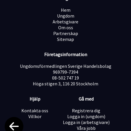
person who enjoys combining childcare with practical
household support. The family has two children, aged 9
Hem
months and 2.5 years.
Ungdom
The position is part-time, approximately 20 hours per
Arbetsgivare
week, working on Mondays, Tuesdays, Wednesdays, and
Om oss
Fridays. Shifts are typically scheduled from 8:00 AM to
Partnerskap
1:00 PM or from 1:00 PM to 6:00 PM. The schedule is
Sitemap
flexible and can be adjusted to accommodate the right
candidate’s availability.
Responsibilities:
Företagsinformation
Caring for the children
Occasionally dropping off and picking up the children
Ungdomsförmedlingen Sverige Handelsbolag
from preschool
969799-7394
Preparing simple meals
08-502 747 19
Cleaning once a week
Höga stigen 3, 116 20 Stockholm
Organising the home, tidying up, and making beds
Occasionally grocery shopping and running other
Hjälp
Gå med
household errands
Kontakta oss
Registrera dig
We Are Looking for Someone Who:
Villkor
Logga in (ungdom)
Is caring, responsible, and enjoys working with young
Logga in (arbetsgivare)
children
Våra jobb
Is organised and able to take initiative around the