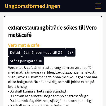
Ungdomsförmedlingen
extrarestaurangbiträde sökes till Vero
mat&café
Vero mat & cafe
Deltid
12 månader - upp till 2 år
13+
Stångjärnsgatan 10
Vero mat & cafe är en restaurang som serverar buffé
med mat från övriga världen, t.ex pizza, husmanskost,
sushi, wok. Du kommer att jobba med kollegor som har
olika bakgrund. Nu söker vi dig som vill jobba extra på
kväll & helg .
-Du skall kunna arbeta självständigt.
-Du är van att arbeta i högt tempo är stresståligt
-Du är ambitiös, drivande, självgående. och punktligt
-Du skall vara lätt att samarbetar med.