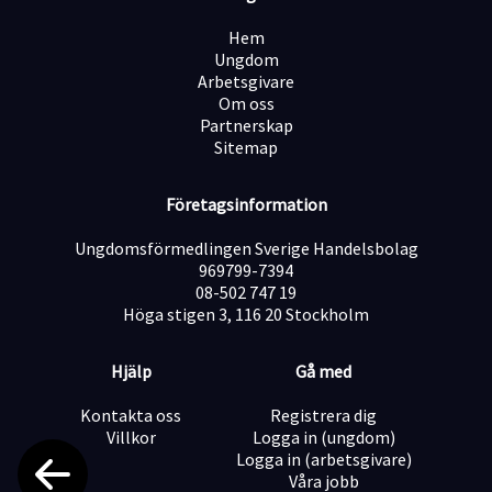
jobba fysiskt och i högt tempo. Vidare ser vi gärna att
du har erfarenhet av att arbeta på lager. Vi kommer
Hem
lägga stor vikt på din personlighet. I enlighet med vår
Ungdom
kunds krav så genomför vi i denna rekryteringsprocess
Arbetsgivare
en bakgrundkontroll i brotts- och belastningsregistret
Om oss
inför en eventuell anställning.
Partnerskap
Sitemap
Kravprofil
Fyllt 18 år
En annan huvudsaklig sysselsättning på minst 50% -
Företagsinformation
deltidsjobb, studier, pensionär, egenföretagare,
elitidrottare mm (intyg krävs)
Ungdomsförmedlingen Sverige Handelsbolag
Behärskar svenska i både tal och skrift
969799-7394
Körkort och tillgång till bil
08-502 747 19
Rent belastningsregister
Höga stigen 3, 116 20 Stockholm
Hjälp
Gå med
Meriterande
Erfarenhet inom lager och logistik
Kontakta oss
Registrera dig
Villkor
Logga in (ungdom)
Logga in (arbetsgivare)
Om oss
Våra jobb
Denna tjänst innebär att du kommer bli anställd som