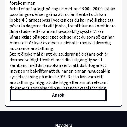
förekommer.
Arbetet är förlagt på dagtid mellan 08:00 - 20:00 i olika
passlängder. Vi ser gärna att du är flexibel och kan
jobba 4-5 arbetspass i veckan där du har möjlighet att
påverka dagarna du vill jobba, för att kunna kombinera
dina studier eller annan huvudsaklig syssla. Vi ser
långsiktigt på uppdraget och ser att du som söker har
minst ett år kvar av dina studier alternativt likvärdig
nuvarande anställning.
Stort önskemål är att du studerar på distans och är
därmed väldigt flexibel med din tillgänglighet. I
samband med din ansökan ser vi att du bifogar ett
intyg som bekräftar att du har en annan huvudsaklig
sysselsättning på minst 50%. Detta kan vara ett
anställningsintyg, studieintyg eller annat relevant
dokument som visar din nuvarande sysselsättning.
Ansök
Din profil
Vi söker dig som känner igen dig i att vara självständig,
noggrann och strukturerad. En del av jobbet sker i
grupp, därmed är även teamkänslan viktig. Den här
tjänsten passar dig som tycker att det är roligt att
Navigera