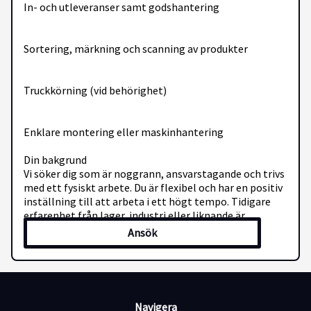
In- och utleveranser samt godshantering
Sortering, märkning och scanning av produkter
Truckkörning (vid behörighet)
Enklare montering eller maskinhantering
Din bakgrund
Vi söker dig som är noggrann, ansvarstagande och trivs
med ett fysiskt arbete. Du är flexibel och har en positiv
inställning till att arbeta i ett högt tempo. Tidigare
erfarenhet från lager, industri eller liknande är
meriterande.
Ansök
Krav
Annan huvudsaklig sysselsättning på minst 50 % (t.ex.
studier eller arbete)
Navigera