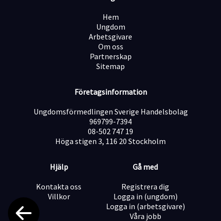
Möjlighet att arbeta dagtid (kväll/helg kan eventuellt
förekomma)
Hem
Ungdom
Arbetsgivare
God svenska i tal och skrift
Om oss
Partnerskap
Meriterande
Sitemap
Truckkort A och/eller B
Företagsinformation
Körkort
Ungdomsförmedlingen Sverige Handelsbolag
Urval
969799-7394
Vi arbetar med löpande urval och tjänsten kan
08-502 747 19
tillsättas innan sista ansökningsdag. Skicka därför in
Höga stigen 3, 116 20 Stockholm
din ansökan redan idag!
Hjälp
Gå med
Kontakta oss
Registrera dig
Villkor
Logga in (ungdom)
Logga in (arbetsgivare)
Våra jobb