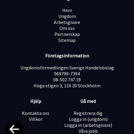
event eller service är inget krav – vi värdesätter framför
allt rätt inställning och ett engagerat bemötande. Om
Hem
du har tidigare erfarenhet från serviceyrket och B-
Ungdom
körkort är det meriterande.
Arbetsgivare
Vi tror att du:
Om oss
Partnerskap
Är social och trivs med att arbeta bland människor
Sitemap
Har en positiv inställning och är hjälpsam
Företagsinformation
Ungdomsförmedlingen Sverige Handelsbolag
Är punktlig och ansvarstagande
969799-7394
08-502 747 19
Höga stigen 3, 116 20 Stockholm
Är tillgänglig för uppdraget den 1/6
Hjälp
Gå med
Ingen tidigare erfarenhet krävs – vi ser till att du får
Kontakta oss
Registrera dig
den information och introduktion du behöver inför
Villkor
Logga in (ungdom)
uppdraget.
Logga in (arbetsgivare)
Övrigt
Våra jobb
Tillträde: Omgående