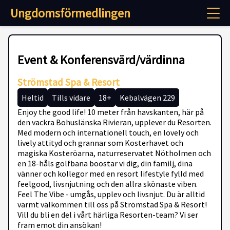
Ungdomsförmedlingen
Event & Konferensvärd/värdinna
Strömstad Spa & Resort
Heltid
Tills vidare
18+
Kebalvägen 229
Enjoy the good life! 10 meter från havskanten, här på
den vackra Bohuslänska Rivieran, upplever du Resorten.
Med modern och internationell touch, en lovely och
lively attityd och grannar som Kosterhavet och
magiska Kosteröarna, naturreservatet Nötholmen och
en 18-håls golfbana boostar vi dig, din familj, dina
vänner och kollegor med en resort lifestyle fylld med
feelgood, livsnjutning och den allra skönaste viben.
Feel The Vibe - umgås, upplev och livsnjut. Du är alltid
varmt välkommen till oss på Strömstad Spa & Resort!
Vill du bli en del i vårt härliga Resorten-team? Vi ser
fram emot din ansökan!