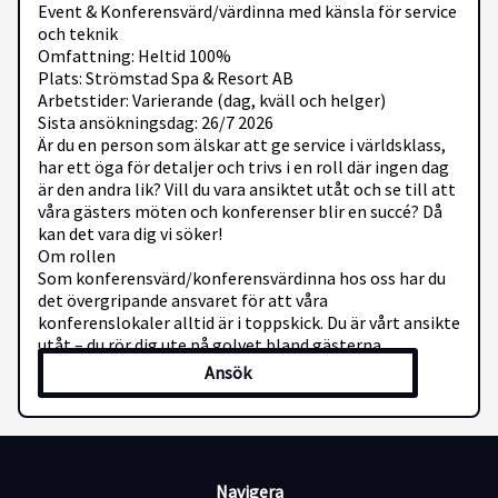
Event & Konferensvärd/värdinna med känsla för service
och teknik
Omfattning: Heltid 100%
Plats: Strömstad Spa & Resort AB
Arbetstider: Varierande (dag, kväll och helger)
Sista ansökningsdag: 26/7 2026
Är du en person som älskar att ge service i världsklass,
har ett öga för detaljer och trivs i en roll där ingen dag
är den andra lik? Vill du vara ansiktet utåt och se till att
våra gästers möten och konferenser blir en succé? Då
kan det vara dig vi söker!
Om rollen
Som konferensvärd/konferensvärdinna hos oss har du
det övergripande ansvaret för att våra
konferenslokaler alltid är i toppskick. Du är vårt ansikte
utåt – du rör dig ute på golvet bland gästerna,
välkomnar dem när de kommer och finns snabbt till
Ansök
hands under hela deras vistelse. Du hanterar också mejl
och telefonsamtal.
Dina huvudsakliga arbetsuppgifter:
Värdskap och gästkontakt: Ta emot och hälsa grupper
Navigera