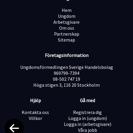
välkomna på plats. Du är synlig och närvarande ute på
golvet för att proaktivt hjälpa gäster med frågor och
Hem
önskemål.
Ungdom
Arbetsgivare
Om oss
Administration: Vara behjälplig med att besvara frågor,
Partnerskap
ta emot ändringar och hantera bokningsdetaljer via
Sitemap
mejl och telefon.
Företagsinformation
Mötesförberedelser och skyltning: Förbereda inför
gruppincheckningar och se till att rätt skyltning sitter
Ungdomsförmedlingen Sverige Handelsbolag
uppe vid konferenslokalerna så att gästerna enkelt
969799-7394
hittar rätt.
08-502 747 19
Höga stigen 3, 116 20 Stockholm
Möblering och återställning: Göra i ordning och
Hjälp
Gå med
anpassa konferensrummen utifrån kundernas
önskemål (t.ex. biosittning, u-bord eller skolsittning)
Kontakta oss
Registrera dig
samt återställa dem efter avslutat möte.
Villkor
Logga in (ungdom)
Logga in (arbetsgivare)
Våra jobb
Detaljfokus och utrustning: Se till att block, pennor,