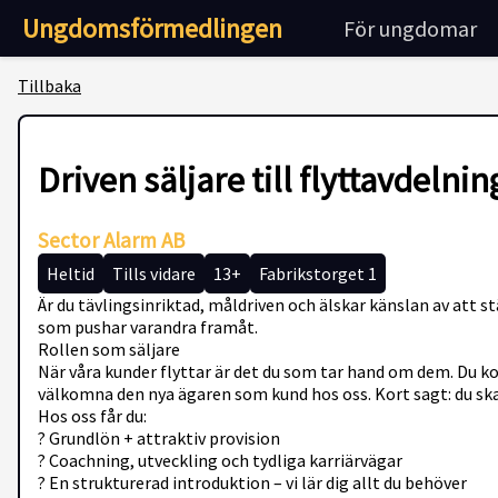
Ungdomsförmedlingen
För ungdomar
Tillbaka
Driven säljare till flyttavdelnin
Sector Alarm AB
Heltid
Tills vidare
13+
Fabrikstorget 1
Är du tävlingsinriktad, måldriven och älskar känslan av att st
som pushar varandra framåt.
Rollen som säljare
När våra kunder flyttar är det du som tar hand om dem. Du ko
välkomna den nya ägaren som kund hos oss. Kort sagt: du skap
Hos oss får du:
? Grundlön + attraktiv provision
? Coachning, utveckling och tydliga karriärvägar
? En strukturerad introduktion – vi lär dig allt du behöver