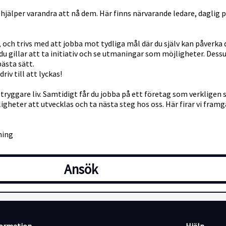
 hjälper varandra att nå dem. Här finns närvarande ledare, daglig p
n, och trivs med att jobba mot tydliga mål där du själv kan påverka
m du gillar att ta initiativ och se utmaningar som möjligheter. Des
bästa sätt.
riv till att lyckas!
ryggare liv. Samtidigt får du jobba på ett företag som verkligen sa
jligheter att utvecklas och ta nästa steg hos oss. Här firar vi fra
ning
Ansök
ll bli en del av oss.
karin.hallas@sectoralarm.se.