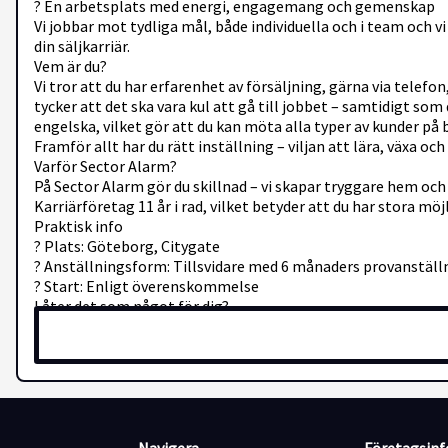
? En arbetsplats med energi, engagemang och gemenskap
Vi jobbar mot tydliga mål, både individuella och i team och vi
din säljkarriär.
Vem är du?
Vi tror att du har erfarenhet av försäljning, gärna via telefo
tycker att det ska vara kul att gå till jobbet – samtidigt so
engelska, vilket gör att du kan möta alla typer av kunder på 
Framför allt har du rätt inställning – viljan att lära, växa och d
Varför Sector Alarm?
På Sector Alarm gör du skillnad – vi skapar tryggare hem och t
Karriärföretag 11 år i rad, vilket betyder att du har stora mö
Praktisk info
? Plats: Göteborg, Citygate
? Anställningsform: Tillsvidare med 6 månaders provanställ
? Start: Enligt överenskommelse
Låter det som något för dig?
Sök redan idag! Vi rekryterar löpande, så vänta inte för länge.
Bifoga ditt CV, svara på urvalsfrågorna och berätta varför du vi
Har du frågor? Kontakta Karin Hällås på 0733-703 256 eller 
Vi ser fram emot att lära känna dig!