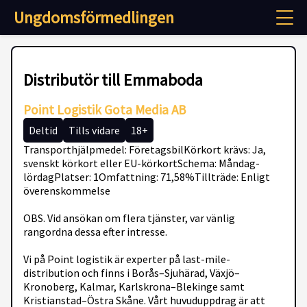
Ungdomsförmedlingen
Distributör till Emmaboda
Point Logistik Gota Media AB
Deltid
Tills vidare
18+
Transporthjälpmedel: FöretagsbilKörkort krävs: Ja,
svenskt körkort eller EU-körkortSchema: Måndag-
lördagPlatser: 1Omfattning: 71,58%Tillträde: Enligt
överenskommelse
OBS. Vid ansökan om flera tjänster, var vänlig
rangordna dessa efter intresse.
Vi på Point logistik är experter på last-mile-
distribution och finns i Borås–Sjuhärad, Växjö–
Kronoberg, Kalmar, Karlskrona–Blekinge samt
Kristianstad–Östra Skåne. Vårt huvuduppdrag är att