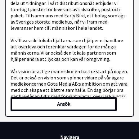
dela ut tidningar. I vårt distributionsnät erbjuder vi
företag tjänster för leverans av tidskrifter, post och
paket. Tillsammans med Early Bird, ett bolag som ägs
av Sveriges största mediehus, når vi fram med
leveranser hem till människor i hela landet.
Vi vill vara de lokala hjältarna som hjälper e-handlare
att överleva och förenklar vardagen för de många
människorna. Vi är också den lokala partnern som
hjälper andra att lyckas och kan vår omgivning.
Vår vision är att ge människor en bättre start på dagen.
Det är också en vision som spinner vidare på vår ägare
mediekoncernen Gota Media AB:s ambition om att vara
med och skapa ett bättre samhälle. En dag börjar bra
när brevlådan fylls med förväntningar, överraskningar,
viktiga försändelser i form av tidningar, post och paket.
Ansök
För distributörer kan en dag börja bra när ditt
deltidsarbete hos Point skapar möjligheter!
Navigera