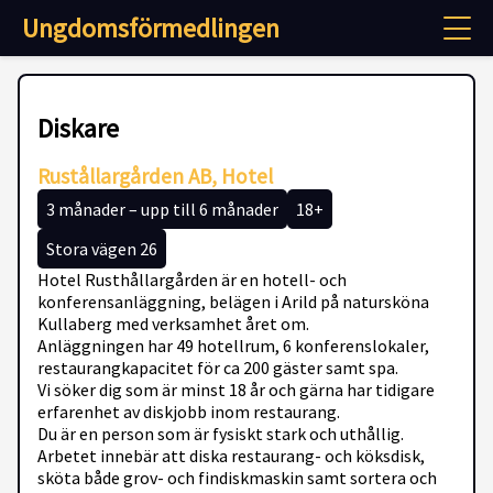
Ungdomsförmedlingen
Diskare
Rustållargården AB, Hotel
3 månader – upp till 6 månader
18+
Stora vägen 26
Hotel Rusthållargården är en hotell- och
konferensanläggning, belägen i Arild på natursköna
Kullaberg med verksamhet året om.
Anläggningen har 49 hotellrum, 6 konferenslokaler,
restaurangkapacitet för ca 200 gäster samt spa.
Vi söker dig som är minst 18 år och gärna har tidigare
erfarenhet av diskjobb inom restaurang.
Du är en person som är fysiskt stark och uthållig.
Arbetet innebär att diska restaurang- och köksdisk,
sköta både grov- och findiskmaskin samt sortera och