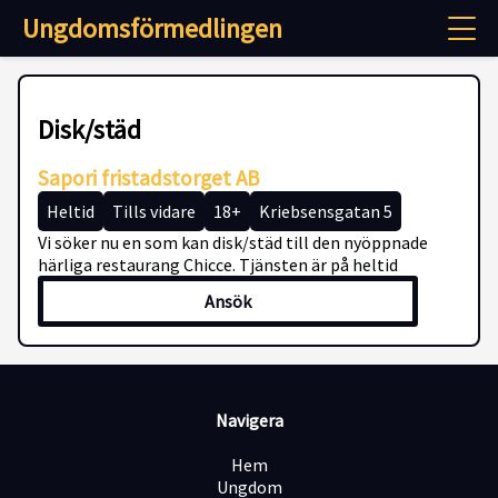
Ungdomsförmedlingen
Disk/städ
Sapori fristadstorget AB
Heltid
Tills vidare
18+
Kriebsensgatan 5
Vi söker nu en som kan disk/städ till den nyöppnade
härliga restaurang Chicce. Tjänsten är på heltid
Ansök
Navigera
Hem
Ungdom