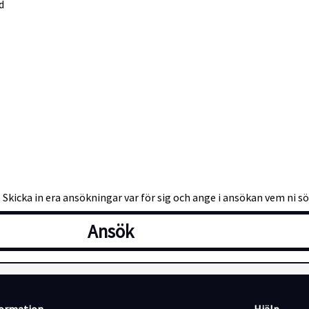
d
Skicka in era ansökningar var för sig och ange i ansökan vem ni 
Ansök
tiv för dig som vill arbeta självständigt i samarbete med en erfar
la län.
r fram emot att höra från dig!