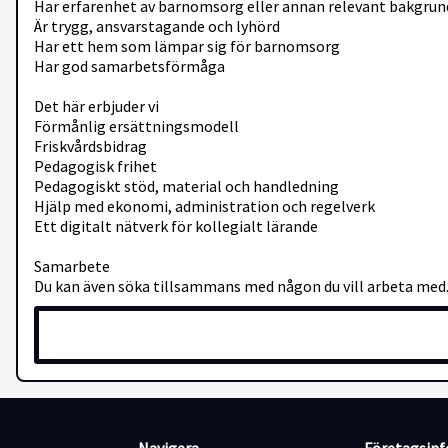
Har erfarenhet av barnomsorg eller annan relevant bakgrun
Är trygg, ansvarstagande och lyhörd
Har ett hem som lämpar sig för barnomsorg
Har god samarbetsförmåga
Det här erbjuder vi
Förmånlig ersättningsmodell
Friskvårdsbidrag
Pedagogisk frihet
Pedagogiskt stöd, material och handledning
Hjälp med ekonomi, administration och regelverk
Ett digitalt nätverk för kollegialt lärande
Samarbete
Du kan även söka tillsammans med någon du vill arbeta med. 
Om C Företaget
C Företaget har funnits sedan 2002 och är ett tryggt alterna
dagbarnvårdare i 20 kommuner och driver 9 förskolor i Uppsa
Varmt välkommen att fylla i vårt ansökningsformulär – vi se