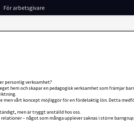
För arbetsgivare
 mer personlig verksamhet?
eget hem och skapar en pedagogisk verksamhet som främjar barns 
iktning.
e men vårt koncept möjliggör för en fördelaktig lön. Detta medfö
tändigt, men är tryggt anställd hos oss.
ra relationer – något som många upplever saknas i större barngrup