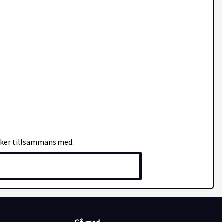
söker tillsammans med.
en organisation. Idag samarbetar vi med över 70