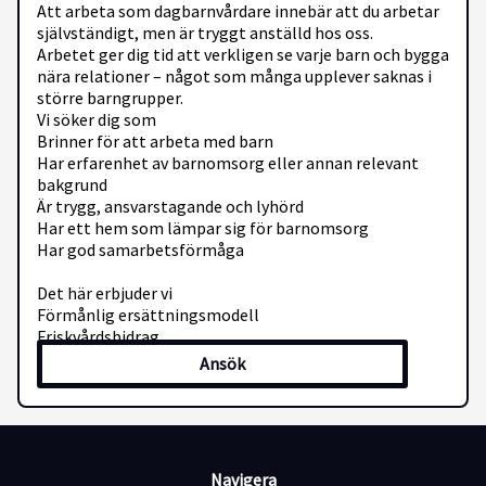
Att arbeta som dagbarnvårdare innebär att du arbetar
självständigt, men är tryggt anställd hos oss.
Arbetet ger dig tid att verkligen se varje barn och bygga
nära relationer – något som många upplever saknas i
större barngrupper.
Vi söker dig som
Brinner för att arbeta med barn
Har erfarenhet av barnomsorg eller annan relevant
bakgrund
Är trygg, ansvarstagande och lyhörd
Har ett hem som lämpar sig för barnomsorg
Har god samarbetsförmåga
Det här erbjuder vi
Förmånlig ersättningsmodell
Friskvårdsbidrag
Pedagogisk frihet
Ansök
Pedagogiskt stöd, material och handledning
Hjälp med ekonomi, administration och regelverk
Ett digitalt nätverk för kollegialt lärande
Samarbete
Navigera