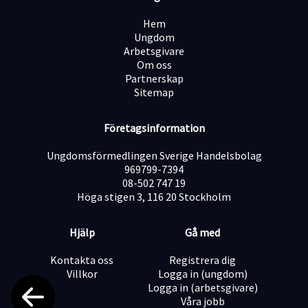
Du kan även söka tillsammans med någon du vill arbeta
med. Skicka in era ansökningar var för sig och ange i
Hem
ansökan vem ni söker tillsammans med.
Ungdom
Arbetsgivare
Om oss
Om C Företaget
Partnerskap
C Företaget har funnits sedan 2002 och är ett tryggt
Sitemap
alternativ för dig som vill arbeta självständigt i
samarbete med en erfaren organisation. Idag
samarbetar vi med över 70 dagbarnvårdare i 20
Företagsinformation
kommuner och driver 9 förskolor i Uppsala län.
Varmt välkommen att fylla i vårt ansökningsformulär –
Ungdomsförmedlingen Sverige Handelsbolag
vi ser fram emot att höra från dig!
969799-7394
08-502 747 19
Höga stigen 3, 116 20 Stockholm
Hjälp
Gå med
Kontakta oss
Registrera dig
Villkor
Logga in (ungdom)
Logga in (arbetsgivare)
Våra jobb