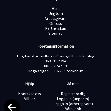
Du kan även söka tillsammans med någon du vill arbeta
med. Skicka in era ansökningar var för sig och ange i
Hem
ansökan vem ni söker tillsammans med.
Ungdom
Arbetsgivare
Om oss
Om C Företaget
Partnerskap
C Företaget har funnits sedan 2002 och är ett tryggt
Sitemap
alternativ för dig som vill arbeta självständigt i
samarbete med en erfaren organisation. Idag
samarbetar vi med över 70 dagbarnvårdare i 20
Företagsinformation
kommuner och driver 9 förskolor i Uppsala län.
Varmt välkommen att fylla i vårt ansökningsformulär –
Ungdomsförmedlingen Sverige Handelsbolag
vi ser fram emot att höra från dig!
969799-7394
08-502 747 19
Höga stigen 3, 116 20 Stockholm
Hjälp
Gå med
Kontakta oss
Registrera dig
Villkor
Logga in (ungdom)
Logga in (arbetsgivare)
Våra jobb