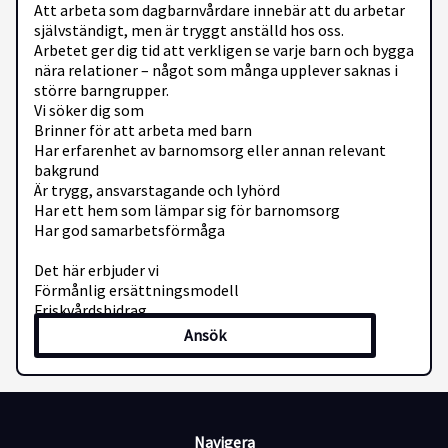
Att arbeta som dagbarnvårdare innebär att du arbetar
självständigt, men är tryggt anställd hos oss.
Arbetet ger dig tid att verkligen se varje barn och bygga
nära relationer – något som många upplever saknas i
större barngrupper.
Vi söker dig som
Brinner för att arbeta med barn
Har erfarenhet av barnomsorg eller annan relevant
bakgrund
Är trygg, ansvarstagande och lyhörd
Har ett hem som lämpar sig för barnomsorg
Har god samarbetsförmåga
Det här erbjuder vi
Förmånlig ersättningsmodell
Friskvårdsbidrag
Pedagogisk frihet
Ansök
Pedagogiskt stöd, material och handledning
Hjälp med ekonomi, administration och regelverk
Ett digitalt nätverk för kollegialt lärande
Samarbete
Navigera