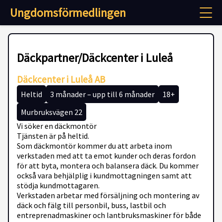
Ungdomsförmedlingen
Däckpartner/Däckcenter i Luleå
Däckcenter i Luleå AB
Heltid
3 månader – upp till 6 månader
18+
Murbruksvägen 22
Vi söker en däckmontör
Tjänsten är på heltid.
Som däckmontör kommer du att arbeta inom
verkstaden med att ta emot kunder och deras fordon
för att byta, montera och balansera däck. Du kommer
också vara behjälplig i kundmottagningen samt att
stödja kundmottagaren.
Verkstaden arbetar med försäljning och montering av
däck och fälg till personbil, buss, lastbil och
entreprenadmaskiner och lantbruksmaskiner för både