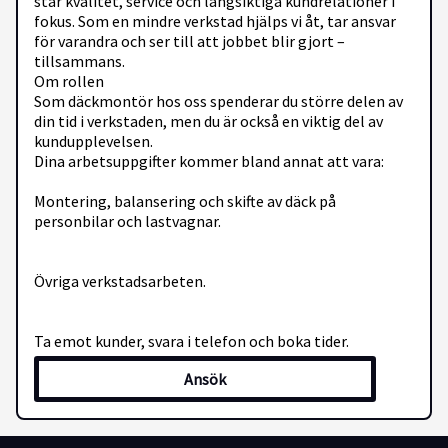
står kvalitet, service och långsiktiga kundrelationer i
fokus. Som en mindre verkstad hjälps vi åt, tar ansvar
för varandra och ser till att jobbet blir gjort –
tillsammans.
Om rollen
Som däckmontör hos oss spenderar du större delen av
din tid i verkstaden, men du är också en viktig del av
kundupplevelsen.
Dina arbetsuppgifter kommer bland annat att vara:
Montering, balansering och skifte av däck på
personbilar och lastvagnar.
Övriga verkstadsarbeten.
Ta emot kunder, svara i telefon och boka tider.
Ansök
Ge prisförslag och vägleda kunder till rätt lösning.