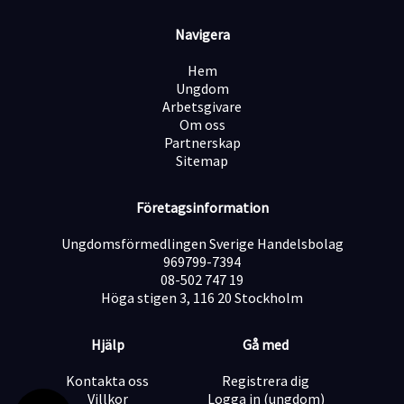
Hantera arbetsordrar och enklare administration.
Navigera
Hålla ordning och reda i verkstaden.
Hem
Ungdom
Arbetsgivare
Hjälpa till ute på fält vid behov.
Om oss
Partnerskap
Sitemap
Vi tror att du
Företagsinformation
Är händig och gillar att arbeta fysiskt.
Ungdomsförmedlingen Sverige Handelsbolag
969799-7394
Tar ansvar och är någon kollegorna kan lita på.
08-502 747 19
Höga stigen 3, 116 20 Stockholm
Trivs med att ge bra service och möta människor.
Hjälp
Gå med
Har energi, eget driv och gillar att få saker gjorda.
Kontakta oss
Registrera dig
Villkor
Logga in (ungdom)