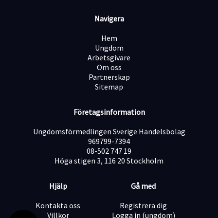
Kvalifikationer:
Navigera
Mycket goda kunskaper i norska, engelska och svenska,
både i tal och skrift.
Hem
Ungdom
Arbetsgivare
Erfarenhet av kundservice, callcenter eller
Om oss
supportarbete är meriterande.
Partnerskap
Sitemap
God kommunikativ förmåga och ett professionellt
Företagsinformation
bemötande.
Ungdomsförmedlingen Sverige Handelsbolag
969799-7394
Van vid att arbeta i olika system och snabb på att lära
08-502 747 19
dig nya verktyg.
Höga stigen 3, 116 20 Stockholm
Lösningsorienterad, stresstålig och bra på att
Hjälp
Gå med
prioritera.
Kontakta oss
Registrera dig
Villkor
Logga in (ungdom)