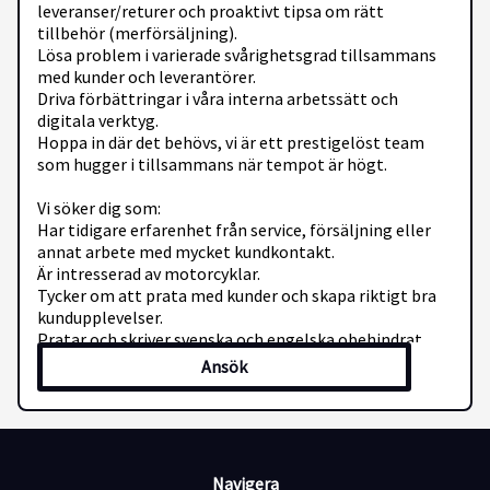
leveranser/returer och proaktivt tipsa om rätt
tillbehör (merförsäljning).
Lösa problem i varierade svårighetsgrad tillsammans
med kunder och leverantörer.
Driva förbättringar i våra interna arbetssätt och
digitala verktyg.
Hoppa in där det behövs, vi är ett prestigelöst team
som hugger i tillsammans när tempot är högt.
Vi söker dig som:
Har tidigare erfarenhet från service, försäljning eller
annat arbete med mycket kundkontakt.
Är intresserad av motorcyklar.
Tycker om att prata med kunder och skapa riktigt bra
kundupplevelser.
Pratar och skriver svenska och engelska obehindrat.
Har inställningen att allt går att lösa.
Ansök
Har hög arbetsmoral och gillar att ta ansvar.
Trivs i en liten grupp där alla bidrar och lyfter varandra.
Gillar högt tempo, snabb utveckling och frihet under
ansvar.
Har vana av, eller ett stort intresse för, att använda AI i
Navigera