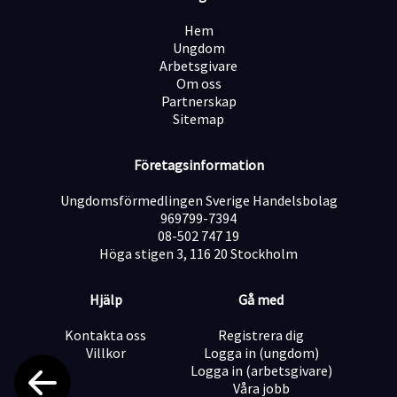
arbetet.
Hem
Varför jobba hos Customhoj?
Ungdom
Hos oss får du vara med och bygga världens bästa e-
Arbetsgivare
handel för MC-delar och utrustning.
Om oss
Vi växer snabbt och det finns stora möjligheter att
Partnerskap
utvecklas inom företaget.
Sitemap
Du får också:
Vara en del av ett företag med höga ambitioner och
mycket framåtanda.
Företagsinformation
Jobba med motorcyklar varje dag.
Vara med på mässor, utställningar, resor och andra
Ungdomsförmedlingen Sverige Handelsbolag
roliga aktiviteter.
969799-7394
Schyssta villkor och bra förmåner.
08-502 747 19
En kultur där vi peppar varandra, testar nytt och alltid
Höga stigen 3, 116 20 Stockholm
lämnar saker bättre än vi fann dem.
Hjälp
Gå med
Vill du vara med och bygga något stort, utvecklas på
vägen och ha riktigt kul samtidigt? Då är Customhoj
Kontakta oss
Registrera dig
rätt plats för dig.
Villkor
Logga in (ungdom)
Tjänsten är en tillsvidareanställning på heltid. Vi går
Logga in (arbetsgivare)
igenom ansökningar löpande och tjänsten kan
Våra jobb
tillsättas innan sista ansökningsdag.