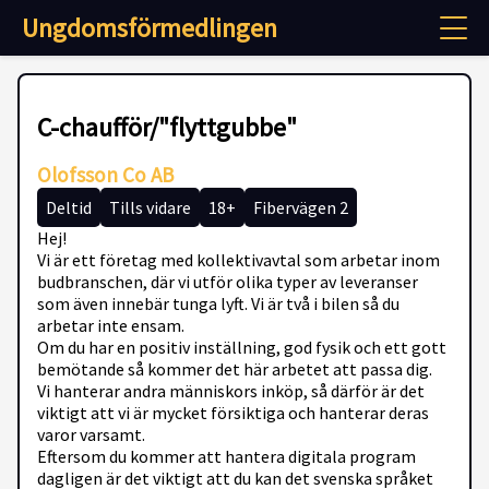
Ungdomsförmedlingen
C-chaufför/"flyttgubbe"
Olofsson Co AB
Deltid
Tills vidare
18+
Fibervägen 2
Hej!
Vi är ett företag med kollektivavtal som arbetar inom
budbranschen, där vi utför olika typer av leveranser
som även innebär tunga lyft. Vi är två i bilen så du
arbetar inte ensam.
Om du har en positiv inställning, god fysik och ett gott
bemötande så kommer det här arbetet att passa dig.
Vi hanterar andra människors inköp, så därför är det
viktigt att vi är mycket försiktiga och hanterar deras
varor varsamt.
Eftersom du kommer att hantera digitala program
dagligen är det viktigt att du kan det svenska språket