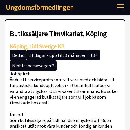
Ungdomsförmedlingen
Butikssäljare Timvikariat, Köping
Köping, Lidl Sverige KB
Deltid
11 dagar - upp till 3 månader
18+
Nibblesbackevägen 2
Jobbpitch
Är du ett serviceproffs som vill vara med och bidra till
fantastiska kundupplevelser? I #teamlidl hjälper vi
varandra att lyckas. Och vi växer tillsammans. Nu söker
vi en engagerad butikssäljare som vill jobba som
timvikarie hos oss!
Din roll
Som butikssäljare på Lidl har du en nyckelroll! Du är
ansiktet utåt mot våra kunder och för dig är kunden