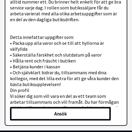
alltid nummer ett. Du brinner helt enkelt för att ge bra
service varje dag. I rollen som butikssäljare får du
arbeta varierat med alla olika arbetsuppgifter som är
en del av den dagliga butiksdriften.
Detta innefattar uppgifter som:
• Packa upp alla varor och se till att hyllorna är
välfyllda
• Säkerställa färskhet och slutdatum på varor
• Hålla rent och fräscht i butiken
• Betjäna kunder i kassan
• Och självklart bidrar du, tillsammans med dina
kollegor, med det lilla extra för att ge våra kunder den
bästa butiksupplevelsen!
Din profil
Vi söker dig som vill vara en del av ett team som
arbetar tillsammans och vill framåt. Du har förmågan
att identifiera arbetsuppgifter som behöver göras och
Ansök
du drivs av att arbeta resultatorienterat och bidra till
butikens framgång.
• Vi ser det som positivt om du har erfarenhet av att
arbeta inom en serviceorienterad bransch