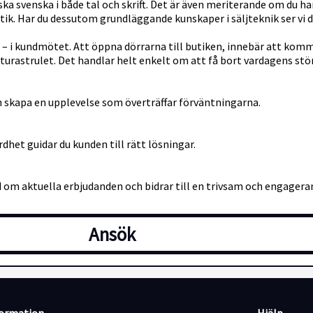
rska svenska i både tal och skrift. Det är även meriterande om du 
butik. Har du dessutom grundläggande kunskaper i säljteknik ser vi d
– i kundmötet. Att öppna dörrarna till butiken, innebär att komma r
turastrulet. Det handlar helt enkelt om att få bort vardagens st
ch skapa en upplevelse som överträffar förväntningarna.
et guidar du kunden till rätt lösningar.
ad om aktuella erbjudanden och bidrar till en trivsam och engagera
rställer du en trivsam, välorganiserad och inbjudande butiksmiljö
Ansök
 inkluderande kultur, en stark gemensam värdegrund och ett ledarsk
amtidigt som vi är där för varandra i med- och motgångar.?
ärande företag och här får ditt arbete ett större syfte. Vi skapar