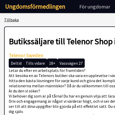
Ungdomsförmedlingen
För ungdomar
Tillbaka
Butikssäljare till Telenor Shop
Telenor Sweden
Deltid
Tills vidare
18+
Vassvägen 27
Letar du efter en arbetsplats för framtiden?
Att besöka en av Telenors butiker ska vara en upplevelse i vä
hitta den bästa lösningen för varje kund och göra det komplice
relationerna mellan människor? Då är du välkommen till oss
Är du den vi söker?
Vi behöver dig som är på tårna! Du har en genuin vilja att lä
Driv och engagemang är något vi värderar högt, och vi ser det
ser till att dina uppgifter blir gjorda på ett effektivt sätt.
dig själv.