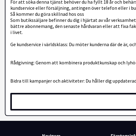
För att söka denna tjänst behöver du ha fyllt 18 år och behä
kundservice eller försäljning, antingen över telefon eller i 
Så kommer du göra skillnad hos oss
Som butikssäljare befinner du dig i hjärtat av vår verksamhet 
bättre abonnemang, den senaste hårdvaran eller att fixa fak
i livet.
Ge kundservice i världsklass: Du möter kunderna där de är, o
Rådgivning: Genom att kombinera produktkunskap och lyhördh
Bidra till kampanjer och aktiviteter: Du håller dig uppdater
Hålla butiken i toppskick: I nära samarbete med teamet säke
Våra löften till dig
Vi är bättre tillsammans. Hos oss möts du av en familjär och
varandra förtroende och frihet att agera och fatta beslut, s
Vi stöttar relationer och samhällen. Telenor är ett samhällsb
förhållningssätt där mänskliga relationer står i centrum.