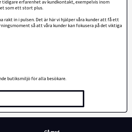
har tidigare erfarenhet av kundkontakt, exempelvis inom
et som ett stort plus.
akt in i pulsen. Det är här vi hjälper våra kunder att få ett
örningsmoment så att våra kunder kan fokusera på det viktiga
nde butiksmiljö för alla besökare.
.
ap som ger dig frihet och handlingskraft. Vi tror på att ge
 värde för miljoner människor varje dag och har ett kundnära