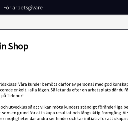
För arbetsgivare
 in Shop
rldsklass! Våra kunder bemöts därför av personal med god kunskap o
rade enkelt i alla lägen. Så letar du efter en arbetsplats där du få
 på Telenor!
ra och utvecklas så att vi kan möta kunders ständigt föränderliga 
 som en grund för att skapa resultat och långsiktig framgång. Vi sö
 Du ser möjligheter där andra ser hinder och tar initiativ för att sk