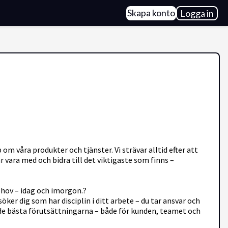
Skapa konto
Logga in
m våra produkter och tjänster. Vi strävar alltid efter att
r vara med och bidra till det viktigaste som finns –
behov – idag och imorgon.?
ker dig som har disciplin i ditt arbete – du tar ansvar och
apa de bästa förutsättningarna – både för kunden, teamet och