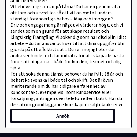
Är du den vi söker?
Vi behöver dig som är på tårna! Du har en genuin vilja
att lära och utvecklas så att vi kan möta kunders
ständigt föränderliga behov – idag och imorgon.?
Driv och engagemang är något vi värderar högt, och vi
ser det som en grund för att skapa resultat och
långsiktig framgång. Vi söker dig som har disciplin i ditt
arbete – du tar ansvar och ser till att dina uppgifter blir
gjorda på ett effektivt sätt. Du ser möjligheter där
andra ser hinder och tar initiativ för att skapa de bästa
förutsättningarna – både för kunden, teamet och dig
själv.
För att söka denna tjänst behöver du ha fyllt 18 år och
behärska svenska i både tal och skrift. Det är även
meriterande om du har tidigare erfarenhet av
kundkontakt, exempelvis inom kundservice eller
försäljning, antingen över telefon eller i butik. Har du
dessutom grundläggande kunskaper i säljteknik ser vi
det som ett stort plus.
Ansök
Så kommer du göra skillnad hos oss
Som butikssäljare befinner du dig i hjärtat av vår
verksamhet – i kundmötet. Att öppna dörrarna till
butiken, innebär att komma rakt in i pulsen. Det är här