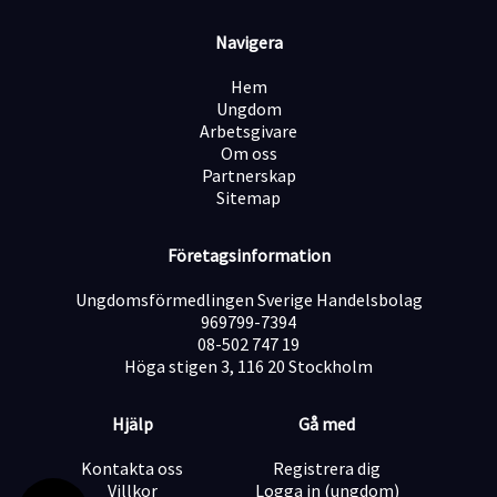
vi hjälper våra kunder att få ett bättre abonnemang,
den senaste hårdvaran eller att fixa fakturastrulet. Det
Navigera
handlar helt enkelt om att få bort vardagens
störningsmoment så att våra kunder kan fokusera på
Hem
det viktiga i livet.
Ungdom
Arbetsgivare
Ge kundservice i världsklass: Du möter kunderna där de
Om oss
är, och skapa en upplevelse som överträffar
Partnerskap
förväntningarna.
Sitemap
Företagsinformation
Rådgivning: Genom att kombinera produktkunskap och
lyhördhet guidar du kunden till rätt lösningar.
Ungdomsförmedlingen Sverige Handelsbolag
969799-7394
08-502 747 19
Bidra till kampanjer och aktiviteter: Du håller dig
Höga stigen 3, 116 20 Stockholm
uppdaterad om aktuella erbjudanden och bidrar till en
trivsam och engagerande butiksmiljö för alla besökare.
Hjälp
Gå med
Hålla butiken i toppskick: I nära samarbete med
Kontakta oss
Registrera dig
teamet säkerställer du en trivsam, välorganiserad och
Villkor
Logga in (ungdom)