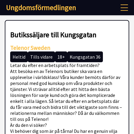
Ungdomsförmedlingen
Butikssäljare till Kungsgatan
Telenor Sweden
Heltid
Tills vidare
18+
Kungsgatan 36
Letar du efter en arbetsplats för framtiden?
Att besöka en av Telenors butiker ska vara en
upplevelse i världsklass! Våra kunder bemöts därför av
personal med god kunskap om våra produkter och
tjänster. Vi strävar alltid efter att hitta den bästa
lösningen för varje kund och göra det komplicerade
enkelt i alla lägen. Så letar du efter en arbetsplats där
du får vara med och bidra till det viktigaste som finns –
relationerna mellan människor? Då är du välkommen
till oss på Telenor!
Är du den vi söker?
Vi behöver dig som är på tårna! Du har en genuin vilja