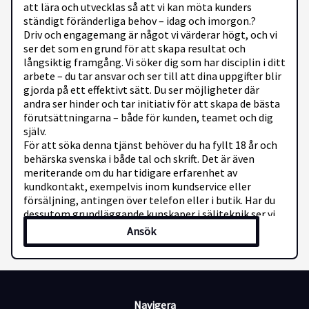
att lära och utvecklas så att vi kan möta kunders
ständigt föränderliga behov – idag och imorgon.?
Driv och engagemang är något vi värderar högt, och vi
ser det som en grund för att skapa resultat och
långsiktig framgång. Vi söker dig som har disciplin i ditt
arbete – du tar ansvar och ser till att dina uppgifter blir
gjorda på ett effektivt sätt. Du ser möjligheter där
andra ser hinder och tar initiativ för att skapa de bästa
förutsättningarna – både för kunden, teamet och dig
själv.
För att söka denna tjänst behöver du ha fyllt 18 år och
behärska svenska i både tal och skrift. Det är även
meriterande om du har tidigare erfarenhet av
kundkontakt, exempelvis inom kundservice eller
försäljning, antingen över telefon eller i butik. Har du
dessutom grundläggande kunskaper i säljteknik ser vi
det som ett stort plus.
Ansök
Så kommer du göra skillnad hos oss
Som butikssäljare befinner du dig i hjärtat av vår
verksamhet – i kundmötet. Att öppna dörrarna till
butiken, innebär att komma rakt in i pulsen. Det är här
vi hjälper våra kunder att få ett bättre abonnemang,
Navigera