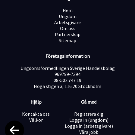
den senaste hårdvaran eller att fixa fakturastrulet. Det
handlar helt enkelt om att få bort vardagens
Hem
störningsmoment så att våra kunder kan fokusera på
Ungdom
det viktiga i livet.
Arbetsgivare
Om oss
Ge kundservice i världsklass: Du möter kunderna där de
Partnerskap
är, och skapa en upplevelse som överträffar
Sitemap
förväntningarna.
Företagsinformation
Rådgivning: Genom att kombinera produktkunskap och
lyhördhet guidar du kunden till rätt lösningar.
Ungdomsförmedlingen Sverige Handelsbolag
969799-7394
08-502 747 19
Bidra till kampanjer och aktiviteter: Du håller dig
Höga stigen 3, 116 20 Stockholm
uppdaterad om aktuella erbjudanden och bidrar till en
trivsam och engagerande butiksmiljö för alla besökare.
Hjälp
Gå med
Kontakta oss
Registrera dig
Hålla butiken i toppskick: I nära samarbete med
Villkor
Logga in (ungdom)
teamet säkerställer du en trivsam, välorganiserad och
Logga in (arbetsgivare)
inbjudande butiksmiljö.
Våra jobb