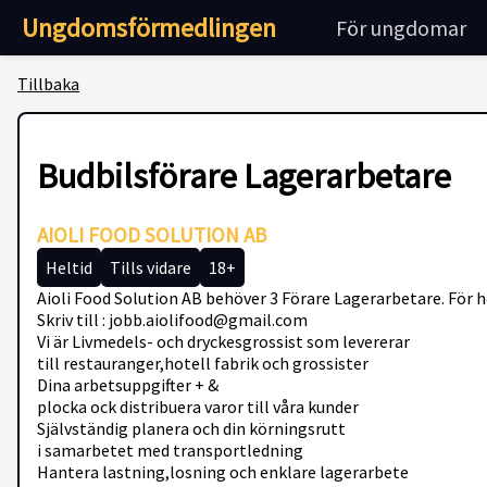
Ungdomsförmedlingen
För ungdomar
Tillbaka
Budbilsförare Lagerarbetare
AIOLI FOOD SOLUTION AB
Heltid
Tills vidare
18+
Aioli Food Solution AB behöver 3 Förare Lagerarbetare. För
Skriv till : jobb.aiolifood@gmail.com
Vi är Livmedels- och dryckesgrossist som levererar
till restauranger,hotell fabrik och grossister
Dina arbetsuppgifter + &
plocka ock distribuera varor till våra kunder
Självständig planera och din körningsrutt
i samarbetet med transportledning
Hantera lastning,losning och enklare lagerarbete