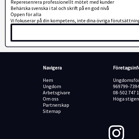
Reperesenrera professionellt mötet med kunder
Behärska svenska i tal och skrift på en god nivå
Öppen för alla
Vi fokuserar på din kompetens, inte dina övriga förutsättning
Navigera
Företagsin
Hem
Ungdomsför
Ungdom
969799-739
Arbetsgivare
08-502 747 
Om oss
Höga stigen
Partnerskap
Sitemap