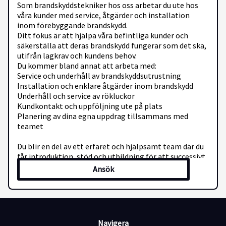
Som brandskyddstekniker hos oss arbetar du ute hos
våra kunder med service, åtgärder och installation
inom förebyggande brandskydd.
Ditt fokus är att hjälpa våra befintliga kunder och
säkerställa att deras brandskydd fungerar som det ska,
utifrån lagkrav och kundens behov.
Du kommer bland annat att arbeta med:
Service och underhåll av brandskyddsutrustning
Installation och enklare åtgärder inom brandskydd
Underhåll och service av rökluckor
Kundkontakt och uppföljning ute på plats
Planering av dina egna uppdrag tillsammans med
teamet
Du blir en del av ett erfaret och hjälpsamt team där du
får introduktion, stöd och utbildning för att successivt
bli trygg och självgående i rollen.
Ansök
Vi erbjuder
Har erfarenhet från brandskydd, serviceyrken,
fastighetsteknik eller liknande tekniskt arbete
Är ansvarstagande och gillar att lösa problem
Trivs med kundkontakt och praktiskt arbete
Navigera