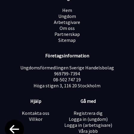
Vill utvecklas inom brandskydd
Har B-körkort
Hem
Talar och skriver svenska obehindrat
Ungdom
Har grundläggande kunskaper i engelska
Arbetsgivare
Om oss
Erfarenhet inom brandskydd är meriterande men inget
Partnerskap
krav för rätt person.
Sitemap
Arbetsområde
Ditt huvudsakliga arbetsområde är
Stockholmsregionen.
Företagsinformation
Om Brandsäkra
Brandsäkra erbjuder helhetslösningar inom
Ungdomsförmedlingen Sverige Handelsbolag
förebyggande brandskydd, som besiktningar,
969799-7394
installationer och underhåll av rökluckor,
08-502 747 19
brandsläckare, utrymningsskyltning och brandtätning.
Höga stigen 3, 116 20 Stockholm
Vi är medlemmar i SVEBRA och Brandskyddsföreningen
och samarbetar med flera större
Hjälp
Gå med
medlemsorganisationer. Våra kunder är
bostadsrättsföreningar, fastighetsägare och företag.
Kontakta oss
Registrera dig
Ansökan
Villkor
Logga in (ungdom)
Vi intervjuar löpande, så skicka din ansökan till
Logga in (arbetsgivare)
jobb@brandsaka.se så snart som möjligt.
Våra jobb
Välkommen!