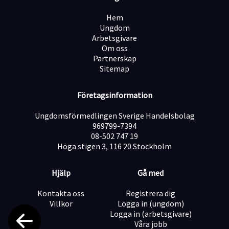
Grundläggande teknisk förståelse
Hem
Ungdom
Arbetsgivare
Om oss
Nyfiken?
Partnerskap
Läs mer här:
Sitemap
https://www.p94group.se/lediga-tjanster/sales-
development-representative-sdr
Företagsinformation
Ungdomsförmedlingen Sverige Handelsbolag
969799-7394
08-502 747 19
Höga stigen 3, 116 20 Stockholm
Hjälp
Gå med
Kontakta oss
Registrera dig
Villkor
Logga in (ungdom)
Logga in (arbetsgivare)
Våra jobb