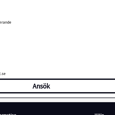
terande
t.se
Ansök