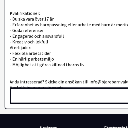
Kvalifikationer:
- Du ska vara över 17 år
- Erfarenhet av barnpassning eller arbete med barn är meri
- Goda referenser
- Engagerad och ansvarsfull
- Kreativ och lekfull
Vi erbjuder:
- Flexibla arbetstider
- En härlig arbetsmiljö
- Möjlighet att göra skillnad i barns liv
Är du intresserad? Skicka din ansökan till info@bjarebarnvak
Anställningar görs löpande.
Välkommen med din ansökan!