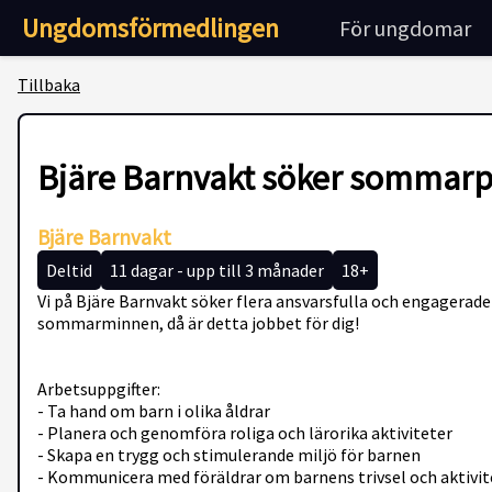
Ungdomsförmedlingen
För ungdomar
Tillbaka
Bjäre Barnvakt söker sommarp
Bjäre Barnvakt
Deltid
11 dagar - upp till 3 månader
18+
Vi på Bjäre Barnvakt söker flera ansvarsfulla och engagerad
sommarminnen, då är detta jobbet för dig!
Arbetsuppgifter:
- Ta hand om barn i olika åldrar
- Planera och genomföra roliga och lärorika aktiviteter
- Skapa en trygg och stimulerande miljö för barnen
- Kommunicera med föräldrar om barnens trivsel och aktivit