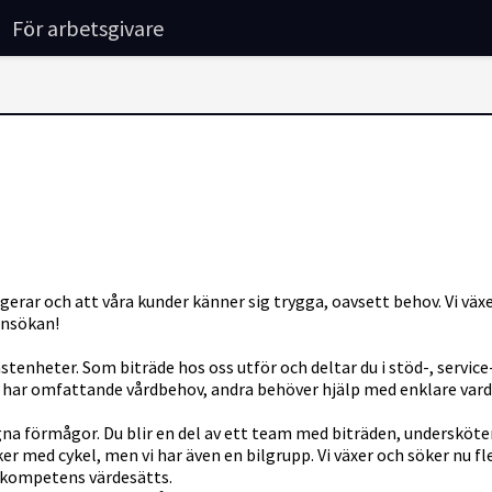
För arbetsgivare
gerar och att våra kunder känner sig trygga, oavsett behov. Vi vä
ansökan!
nheter. Som biträde hos oss utför och deltar du i stöd-, service
ssa har omfattande vårdbehov, andra behöver hjälp med enklare vard
egna förmågor. Du blir en del av ett team med biträden, undersköte
er med cykel, men vi har även en bilgrupp. Vi växer och söker nu 
n kompetens värdesätts.