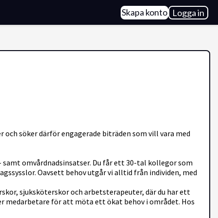
Skapa konto
Logga in
xer och söker därför engagerade biträden som vill vara med
- samt omvårdnadsinsatser. Du får ett 30-tal kollegor som
agssysslor. Oavsett behov utgår vi alltid från individen, med
rskor, sjuksköterskor och arbetsterapeuter, där du har ett
fler medarbetare för att möta ett ökat behov i området. Hos