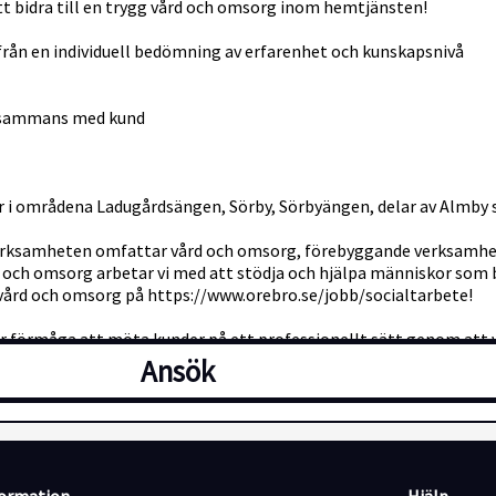
tt bidra till en trygg vård och omsorg inom hemtjänsten!
från en individuell bedömning av erfarenhet och kunskapsnivå
illsammans med kund
ar i områdena Ladugårdsängen, Sörby, Sörbyängen, delar av Almby
. Verksamheten omfattar vård och omsorg, förebyggande verksam
h omsorg arbetar vi med att stödja och hjälpa människor som beh
vård och omsorg på https://www.orebro.se/jobb/socialtarbete!
har förmåga att möta kunder på ett professionellt sätt genom att
gifter ser du som en självklarhet. Du samarbetar bra med andra m
Ansök
respekt för varje människas individuella behov. Dessutom har du l
et på så sätt att du kan kommunicera med kunden och övrig perso
samhetssystem krävs god datorvana.