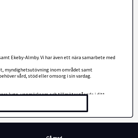
 samt Ekeby-Almby. Vi har även ett nära samarbete med
het, myndighetsutövning inom området samt
över vård, stöd eller omsorg i sin vardag.
 vara lugn, uppmärksam och tillmötesgående i ditt
änniskor och relaterar dig till dem på ett lyhört och
ätt att anpassa dig efter ändrade omständigheter och ser
nal, samt skriftligt dokumentera det som verksamheten