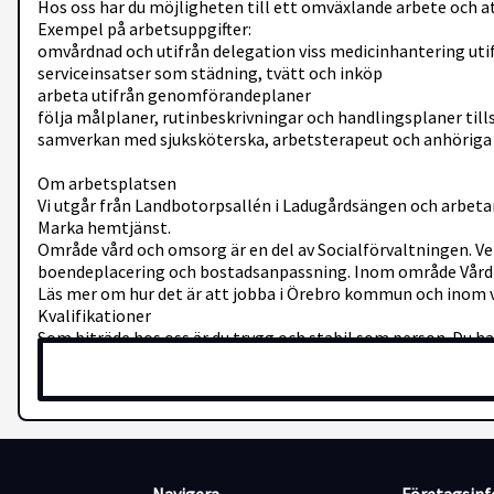
Hos oss har du möjligheten till ett omväxlande arbete och a
Exempel på arbetsuppgifter:
omvårdnad och utifrån delegation viss medicinhantering uti
serviceinsatser som städning, tvätt och inköp
arbeta utifrån genomförandeplaner
följa målplaner, rutinbeskrivningar och handlingsplaner t
samverkan med sjuksköterska, arbetsterapeut och anhöriga
Om arbetsplatsen
Vi utgår från Landbotorpsallén i Ladugårdsängen och arbet
Marka hemtjänst.
Område vård och omsorg är en del av Socialförvaltningen
boendeplacering och bostadsanpassning. Inom område Vård oc
Läs mer om hur det är att jobba i Örebro kommun och inom 
Kvalifikationer
Som biträde hos oss är du trygg och stabil som person. Du 
bemötande. Att vara ansvarstagande gentemot dina arbetsupp
smidigt sätt. Vidare har du en positiv människosyn med stor 
möjligheter i förändringar. Du behärskar det svenska språk
kräver. Då arbetet innefattar digital dokumentation i verk
Vi lägger stor vikt vid personlig lämplighet.
Krav:
kunna cykla