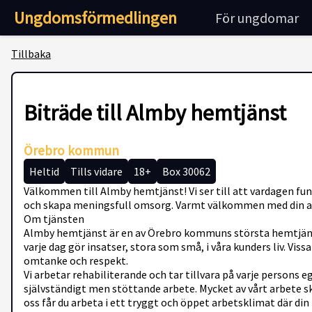
Ungdomsförmedlingen
För ungdomar
Tillbaka
Biträde till Almby hemtjänst
Örebro kommun
Heltid
Tills vidare
18+
Box 30062
Välkommen till Almby hemtjänst! Vi ser till att vardagen fun
och skapa meningsfull omsorg. Varmt välkommen med din 
Om tjänsten
Almby hemtjänst är en av Örebro kommuns största hemtjänste
varje dag gör insatser, stora som små, i våra kunders liv. Vi
omtanke och respekt.
Vi arbetar rehabiliterande och tar tillvara på varje persons 
självständigt men stöttande arbete. Mycket av vårt arbete sk
oss får du arbeta i ett tryggt och öppet arbetsklimat där di