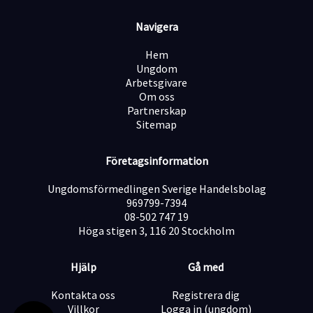
• Vana vid att läsa och förstå ritningar.
• Truck- och traverskort.
Navigera
Arbetstider: Dagtid
Hem
Startdatum: Omgående
Ungdom
Arbetsgivare
Vi arbetar löpande med inkomna ansökningar och
Om oss
kontaktar de som motsvarar ansökningskraven.
Partnerskap
Sitemap
Notera att vi med anledning av GDPR inte tar emot
ansökningar via mail.
Företagsinformation
Om Ikett Personalpartner AB
Ungdomsförmedlingen Sverige Handelsbolag
969799-7394
Ikett Personalpartner AB är ett auktoriserat
08-502 747 19
bemanningsföretag som arbetar med bemanning och
Höga stigen 3, 116 20 Stockholm
rekrytering av kvalificerad kollektivpersonal och
tjänstemän. Främst inom yrkesområdena industri, el,
bygg och administration.
Hjälp
Gå med
Ikett är medlem i Almega Kompetensföretagen och
Kontakta oss
Registrera dig
har kollektivavtal med LO, Unionen och
Villkor
Logga in (ungdom)