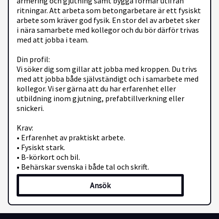
armering och gjutning samt bygga formar utifrån
ritningar. Att arbeta som betongarbetare är ett fysiskt
arbete som kräver god fysik. En stor del av arbetet sker
i nära samarbete med kollegor och du bör därför trivas
med att jobba i team.
Din profil:
Vi söker dig som gillar att jobba med kroppen. Du trivs
med att jobba både självständigt och i samarbete med
kollegor. Vi ser gärna att du har erfarenhet eller
utbildning inom gjutning, prefabtillverkning eller
snickeri.
Krav:
• Erfarenhet av praktiskt arbete.
• Fysiskt stark.
• B-körkort och bil.
• Behärskar svenska i både tal och skrift.
Ansök
Meriterande:
• Erfarenhet av prefabtillverkning.
• Erfarenhet av snickeri och ritningsläsning är särskilt
meriterande.