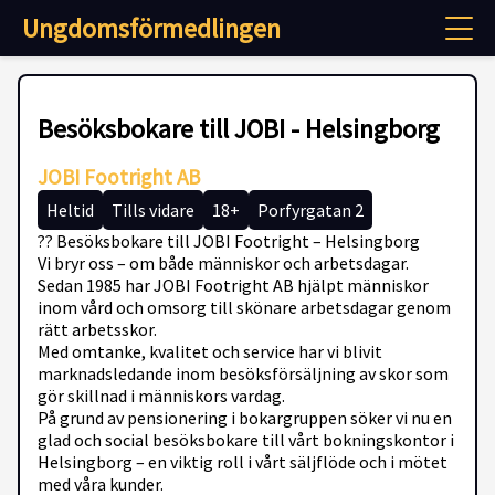
Ungdomsförmedlingen
Besöksbokare till JOBI - Helsingborg
JOBI Footright AB
Heltid
Tills vidare
18+
Porfyrgatan 2
?? Besöksbokare till JOBI Footright – Helsingborg
Vi bryr oss – om både människor och arbetsdagar.
Sedan 1985 har JOBI Footright AB hjälpt människor
inom vård och omsorg till skönare arbetsdagar genom
rätt arbetsskor.
Med omtanke, kvalitet och service har vi blivit
marknadsledande inom besöksförsäljning av skor som
gör skillnad i människors vardag.
På grund av pensionering i bokargruppen söker vi nu en
glad och social besöksbokare till vårt bokningskontor i
Helsingborg – en viktig roll i vårt säljflöde och i mötet
med våra kunder.