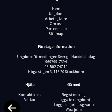
personer)
En arbetsplats där omtanke, samarbete och
Hem
arbetsglädje är viktiga värden
Ungdom
Arbetsgivare
? OBS! Hund finns på kontoret.
Om oss
? Om tjänsten
Partnerskap
Placering: Helsingborg
Sitemap
Anställningsform: Provanställning 6 månader, 100%
Tillträde: Början av augusti
? Ansökan skickas till: jobb@jobi.se
Företagsinformation
Urvalsarbete och intervjuer sker löpande.
? Välkommen med din ansökan – och bli en del av oss
Ungdomsförmedlingen Sverige Handelsbolag
som bryr oss.
969799-7394
08-502 747 19
Höga stigen 3, 116 20 Stockholm
Hjälp
Gå med
Kontakta oss
Registrera dig
Villkor
Logga in (ungdom)
Logga in (arbetsgivare)
Våra jobb