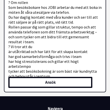
? Om rollen
Som besöksbokare hos JOBI arbetar du med att boka in
möten åt våra utesäljare via telefon.
Du har daglig kontakt med våra kunder och ser till att
rätt säljare är på rätt plats, vid rätt tid.
Rollen passar dig som gillar struktur, tempo och att
använda telefonen som ditt främsta arbetsverktyg –
och som tycker om att bidra till ett gemensamt
resultat i team.
? Vi tror att du
är utåtriktad och har lätt för att skapa kontakt
har god samarbetsförmåga och trivs i team
har hög stresstolerans och gillar ett högt
arbetstempo
tycker att besöksbokning är som bäst när kundnytta
och behov står i centrum
Ansök
Tidigare erfarenhet av besöksbokning är meriterande.
? Vi erbjuder
Grundläggande utbildning och stöd i rollen
Fast månadslön
Ett positivt och sammansvetsat bokningsteam (6
Navigera