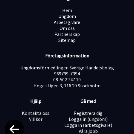
Vill ha ett utvecklande och givande extrajobb
Är pedagogisk, trygg och lugn
Hem
Meriterande om du har körkort
Ungdom
Meriterande om du har erfarenhet av bildstöd
Arbetsgivare
Meriterande om du pratar spanska och/eller italienska
Om oss
Partnerskap
Sitemap
Fördelar med att arbeta som barnvakt hos oss:
Du får ett flexibelt och glädjefyllt arbete
Du får en viktig och relevant merit inför framtida
Företagsinformation
arbeten
Du skapar personliga relationer och kan få vänner för
Ungdomsförmedlingen Sverige Handelsbolag
livet
969799-7394
Du får en enorm personlig utveckling
08-502 747 19
Höga stigen 3, 116 20 Stockholm
Arbetsuppgifter:
Hjälp
Gå med
Arbetsuppgifterna kan variera utifrån behov från
familjen.
Kontakta oss
Registrera dig
Villkor
Logga in (ungdom)
Logga in (arbetsgivare)
Sedvana arbetsuppgifter kan vara:
Våra jobb
Hämta från förskola/skola