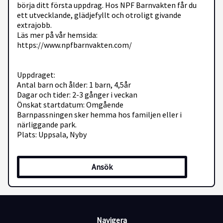
börja ditt första uppdrag. Hos NPF Barnvakten får du
ett utvecklande, glädjefyllt och otroligt givande
extrajobb.
Läs mer på vår hemsida:
https://www.npfbarnvakten.com/
Uppdraget:
Antal barn och ålder: 1 barn, 4,5år
Dagar och tider: 2-3 gånger i veckan
Önskat startdatum: Omgående
Barnpassningen sker hemma hos familjen eller i
närliggande park.
Plats: Uppsala, Nyby
Vi söker dig som:
Ansök
Har någon form av erfarenhet med barn och gärna barn
med NPF (ADHD, Autism, IF eller liknande)
Har erfarenhet av ett lågaffektivt bemötande samt
tydliggörande pedagogik
Är ansvarsfull och har ett genuint intresse för barn
Navigera