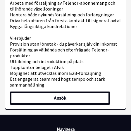
Arbeta med försäljning av Telenor-abonnemang och
tillhörande växellösningar
Hantera både nykundsförsäljning och förlängningar
Driva hela affären från första kontakt till signerat avtal
Bygga långsiktiga kundrelationer
Vi erbjuder
Provision utan lönetak - du påverkar själv din inkomst
Försäljning av välkända och efterfrågade Telenor-
produkter
Utbildning och introduktion på plats
Toppkontor beläget i Alvik
Möjlighet att utvecklas inom B2B-försäljning
Ett engagerat team med högt tempo och stark
sammanhållning
Vi söker dig som
Ansök
Har tidigare erfarenhet av försäljning (meriterande
men inget krav)
Talar och skriver flytande svenska
Är ambitiös och resultatorienterad
Vill arbeta prestationsbaserat och påverka din egen lön
Navigera