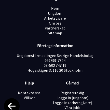
Trivs med att arbeta självständigt och ta ansvar för
hela säljprocessen
Hem
Ungdom
Låter detta som rätt möjlighet för dig?
Arbetsgivare
Skicka in din ansökan redan idag och bli en del av
Om oss
teamet!
Partnerskap
Sitemap
Företagsinformation
Ungdomsförmedlingen Sverige Handelsbolag
969799-7394
08-502 747 19
Höga stigen 3, 116 20 Stockholm
Hjälp
Gå med
Kontakta oss
Registrera dig
Villkor
Logga in (ungdom)
Logga in (arbetsgivare)
Våra jobb