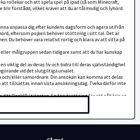
ka rollekar och att spela spel på ipad (så som Minecraft,
blir förstådd, vilket kräver att du är tålmodig och lyhörd.
 kunna anpassa dig efter kundens dagsform och agera utifrån
rd, eftersom pojken behöver stöttning i sitt tal. Det är
. Du behöver vara relativt rörlig och klara av att sitta på
e eller målgruppen sedan tidigare samt att du har kunskap
 viktig del av deras liv och bidra till deras självständighet
örande vid det slutgiltiga urvalet.
a och/eller samordnare. Din ansökan kan komma att delas
tt tillsättas innan sista ansökningsdag. Tveka därför inte
ditt BankID i tjänsten. En förutsättning för att påbörja en
som styrker rätten till arbete i Sverige. Personbevis kan du
 som enligt Arbetsmiljöverkets föreskrifter (AFS 2012:3)
rs 2026 gäller nya bestämmelser som innebär att
Polismyndighetens e-tjänst. Observera att
ttps://polisen.se/tjanster-tillstand/belastningsregistret/.
der i kraft den 1 mars 2026. För dig med anställningsstöd