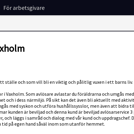
För arbetsgivare
Vaxholm
ställe och som vill bli en viktig och pålitlig vuxen i ett barns liv.
bor i Vaxholm. Som avlösare avlastar du föräldrarna och umgås med
t och i dess närmiljö. På sikt kan det även bli aktuellt med akti
 umgås med syskon och utföra hushållssysslor, men även att bidra til
r kunden är beviljad och denna kund är beviljad avlösarservice 3
er, och läggs i samråd och dialog med vår kund och uppdragschef.
en tid på egen hand såväl inom som utanför hemmet.