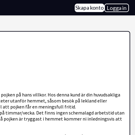
Skapa konto
Logga in
 pojken på hans villkor. Hos denna kund är din huvudsakliga
viteter utanför hemmet, såsom besök på lekland eller
l att pojken får en meningsfull fritid.
 på timmar/vecka. Det finns ingen schemalagd arbetstid utan
 Då pojken är tryggast i hemmet kommer ni inledningsvis att