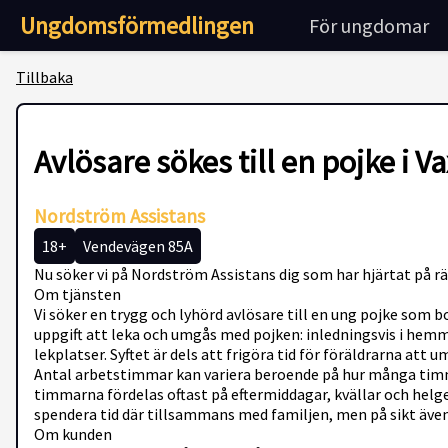
Ungdomsförmedlingen
För ungdomar
Tillbaka
Avlösare sökes till en pojke i 
Nordström Assistans
18+
Vendevägen 85A
Nu söker vi på Nordström Assistans dig som har hjärtat på rätt 
Om tjänsten
Vi söker en trygg och lyhörd avlösare till en ung pojke som 
uppgift att leka och umgås med pojken: inledningsvis i hemme
lekplatser. Syftet är dels att frigöra tid för föräldrarna att
Antal arbetstimmar kan variera beroende på hur många timma
timmarna fördelas oftast på eftermiddagar, kvällar och helg
spendera tid där tillsammans med familjen, men på sikt äv
Om kunden