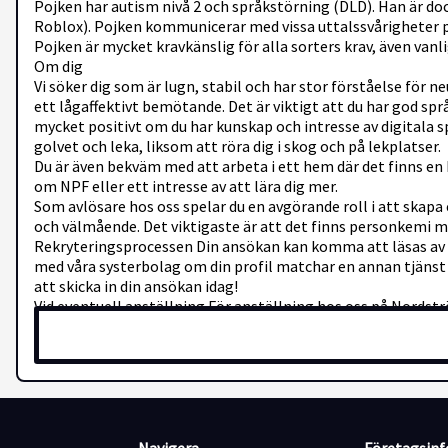
Pojken har autism nivå 2 och språkstörning (DLD). Han är dock
Roblox). Pojken kommunicerar med vissa uttalssvårigheter på 
Pojken är mycket kravkänslig för alla sorters krav, även vanli
Om dig
Vi söker dig som är lugn, stabil och har stor förståelse för
ett lågaffektivt bemötande. Det är viktigt att du har god sp
mycket positivt om du har kunskap och intresse av digitala sp
golvet och leka, liksom att röra dig i skog och på lekplatser.
Du är även bekväm med att arbeta i ett hem där det finns en
om NPF eller ett intresse av att lära dig mer.
Som avlösare hos oss spelar du en avgörande roll i att skapa 
och välmående. Det viktigaste är att det finns personkemi me
Rekryteringsprocessen Din ansökan kan komma att läsas av 
med våra systerbolag om din profil matchar en annan tjänst 
att skicka in din ansökan idag!
Vid eventuell anställning För anställning hos oss på Nordst
anställning hos oss är att du som söker kan uppvisa giltig I
enkelt ladda ned på Skatteverkets hemsida. På grund av att 
inte får utföras av minderåriga, måste du ha fyllt 18 år för a
Om du ska arbeta med barn och unga under 18 år krävs att d
registerkontrollen omfattar både utdrag ur belastningsregis
handläggningstiden kan variera, varför beställning bör göras
Vi rekommenderar att du säkerställer att du har aktuella utd