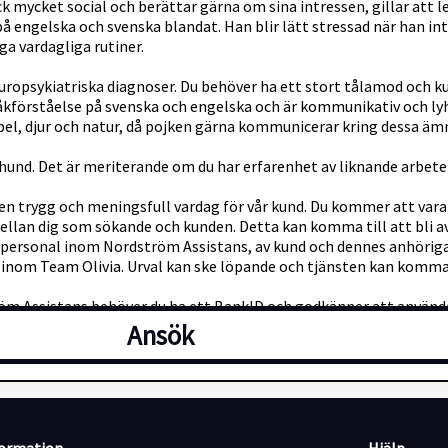
 mycket social och berättar gärna om sina intressen, gillar att le
engelska och svenska blandat. Han blir lätt stressad när han inte 
ga vardagliga rutiner.
 neuropsykiatriska diagnoser. Du behöver ha ett stort tålamod och
råkförståelse på svenska och engelska och är kommunikativ och lyhö
el, djur och natur, då pojken gärna kommunicerar kring dessa ämnen
 hund. Det är meriterande om du har erfarenhet av liknande arbet
en trygg och meningsfull vardag för vår kund. Du kommer att vara en
llan dig som sökande och kunden. Detta kan komma till att bli avg
personal inom Nordström Assistans, av kund och dennes anhörig
inom Team Olivia. Urval kan ske löpande och tjänsten kan komma a
röm Assistans behöver du ha ett BankID och godkänner att använda 
D-handling samt giltigt personbevis och/eller eventuella dokument 
Ansök
tjänsten kan omfatta ensamarbete, nattarbete och arbetsuppgifter
tt få arbeta som avlösare hos oss.
u uppvisar utdrag ur belastningsregistret. Från och med den 1 ma
tret och utdrag ur misstankeregistret. Utdraget beställs av via 
 i god tid. Utdragen kan beställas med BankID via följande länk: h
rag i enlighet med gällande lagstiftning och de nya regler som trä