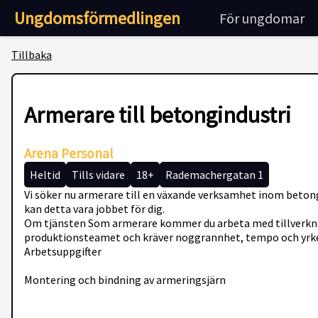
Ungdomsförmedlingen
För ungdomar
Tillbaka
Armerare till betongindustri
Arena Personal
Heltid
Tills vidare
18+
Rademachergatan 1
Vi söker nu armerare till en växande verksamhet inom betongi
kan detta vara jobbet för dig.
Om tjänsten Som armerare kommer du arbeta med tillverkning
produktionsteamet och kräver noggrannhet, tempo och yrk
Arbetsuppgifter
Montering och bindning av armeringsjärn