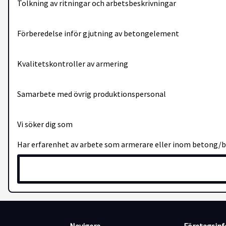
Tolkning av ritningar och arbetsbeskrivningar
Förberedelse inför gjutning av betongelement
Kvalitetskontroller av armering
Samarbete med övrig produktionspersonal
Vi söker dig som
Har erfarenhet av arbete som armerare eller inom betong/
Kan läsa ritningar
Är noggrann, ansvarstagande och har god arbetsmoral