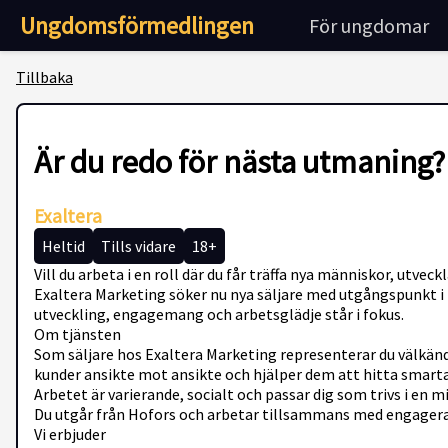
Ungdomsförmedlingen
För ungdomar
Tillbaka
Är du redo för nästa utmaning? 
Exaltera
Heltid
Tills vidare
18+
Vill du arbeta i en roll där du får träffa nya människor, utve
Exaltera Marketing söker nu nya säljare med utgångspunkt i Hof
utveckling, engagemang och arbetsglädje står i fokus.
Om tjänsten
Som säljare hos Exaltera Marketing representerar du välkänd
kunder ansikte mot ansikte och hjälper dem att hitta smarta
Arbetet är varierande, socialt och passar dig som trivs i en m
Du utgår från Hofors och arbetar tillsammans med engagera
Vi erbjuder