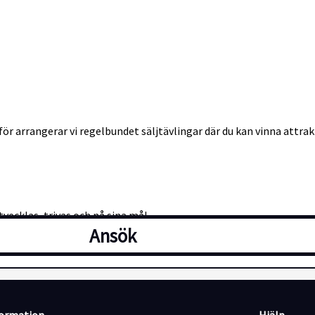
 arrangerar vi regelbundet säljtävlingar där du kan vinna attrakt
vecklas, trivas och nå sina mål.
Ansök