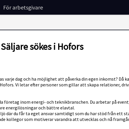
För arbetsgivare
Säljare sökes i Hofors
cklas varje dag och ha möjlighet att påverka din egen inkomst? Då ka
ors. Vi letar efter personer som gillar att skapa relationer, drivs 
a företag inom energi- och teknikbranschen. Du arbetar på event
re energilösningar och bättre elavtal.
iljö där du får ta eget ansvar samtidigt som du har stöd från ett s
de kollegor som motiverar varandra att utvecklas och nå framgå