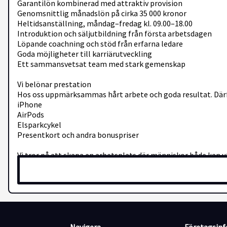
Garantilön kombinerad med attraktiv provision
Genomsnittlig månadslön på cirka 35 000 kronor
Heltidsanställning, måndag–fredag kl. 09.00–18.00
Introduktion och säljutbildning från första arbetsdagen
Löpande coachning och stöd från erfarna ledare
Goda möjligheter till karriärutveckling
Ett sammansvetsat team med stark gemenskap
Vi belönar prestation
Hos oss uppmärksammas hårt arbete och goda resultat. Därför
iPhone
AirPods
Elsparkcykel
Presentkort och andra bonuspriser
Vi tror på att skapa en arbetsplats där människor både kan ut
Vem är du?
Vi tror att du:
Tycker om att möta nya människor
Är positiv, driven och lösningsorienterad
Motiveras av att arbeta mot tydliga mål
Tar ansvar för ditt arbete och din utveckling
Trivs både självständigt och som en del av ett team