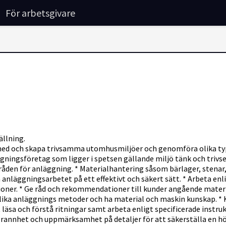
För arbetsgivare
ällning.
med och skapa trivsamma utomhusmiljöer och genomföra olika type
ggningsföretag som ligger i spetsen gällande miljö tänk och trivsel
åden för anläggning. * Materialhantering såsom bärlager, stenar,
anläggningsarbetet på ett effektivt och säkert sätt. * Arbeta enli
oner. * Ge råd och rekommendationer till kunder angående material
lika anläggnings metoder och ha material och maskin kunskap. * 
äsa och förstå ritningar samt arbeta enligt specificerade instruk
grannhet och uppmärksamhet på detaljer för att säkerställa en hög