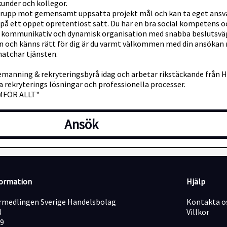
nder och kollegor.
 i grupp mot gemensamt uppsatta projekt mål och kan ta eget ansva
 på ett öppet opretentiöst sätt. Du har en bra social kompetens o
tt kommunikativ och dynamisk organisation med snabba beslutsvä
 och känns rätt för dig är du varmt välkommen med din ansökan r
matchar tjänsten.
manning & rekryteringsbyrå idag och arbetar rikstäckande från Hk
rekryterings lösningar och professionella processer.
AMFÖR ALLT"
Ansök
formation
Hjälp
medlingen Sverige Handelsbolag
Kontakta o
4
Villkor
19