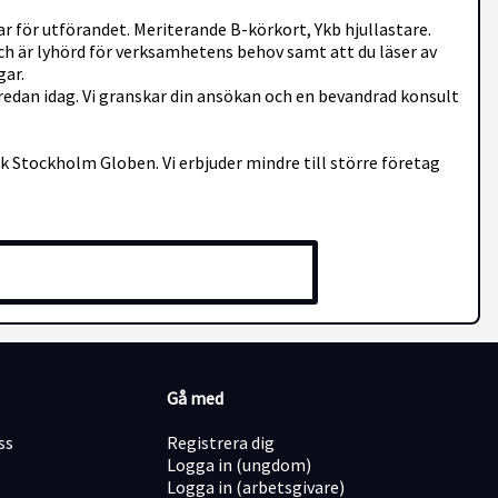
r för utförandet. Meriterande B-körkort, Ykb hjullastare.
ch är lyhörd för verksamhetens behov samt att du läser av
gar.
edan idag. Vi granskar din ansökan och en bevandrad konsult
 Stockholm Globen. Vi erbjuder mindre till större företag
Gå med
ss
Registrera dig
Logga in (ungdom)
Logga in (arbetsgivare)