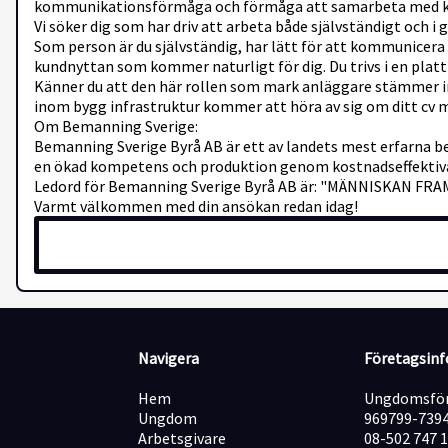
kommunikationsförmåga och förmåga att samarbeta med ku
Vi söker dig som har driv att arbeta både självständigt och
Som person är du självständig, har lätt för att kommunicera
kundnyttan som kommer naturligt för dig. Du trivs i en pla
Känner du att den här rollen som mark anläggare stämmer in
inom bygg infrastruktur kommer att höra av sig om ditt cv 
Om Bemanning Sverige:
Bemanning Sverige Byrå AB är ett av landets mest erfarna be
en ökad kompetens och produktion genom kostnadseffektiva 
Ledord för Bemanning Sverige Byrå AB är: "MÄNNISKAN FR
Varmt välkommen med din ansökan redan idag!
Navigera
Företagsin
Hem
Ungdomsför
Ungdom
969799-739
Arbetsgivare
08-502 747 