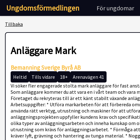
Ungdomsförmedlingen
För ungdomar
Tillbaka
Anläggare Mark
Bemanning Sverige Byrå AB
Heltid
Tills vidare
18+
Arenavägen 41
Vi söker fler engagerade stolta mark anläggare för fast anst
Som anläggare kommer du att vara en i vårt team och vara 
Företaget du rekryteras till är ett känt stabilt växande anlä
Arbetsuppgifter: * Utföra markarbeten för att förbereda omr
använda rätt verktyg, utrustning och maskiner för att utföra 
anläggningsprojekten uppfyller kundens krav och specifikati
olika typer av anläggningsarbeten och inneha kunskap om o
utrustning som krävs för anläggningsarbetet. * Förmåga att l
kräver lyft, grävning och hantering av tunga material. * Nog