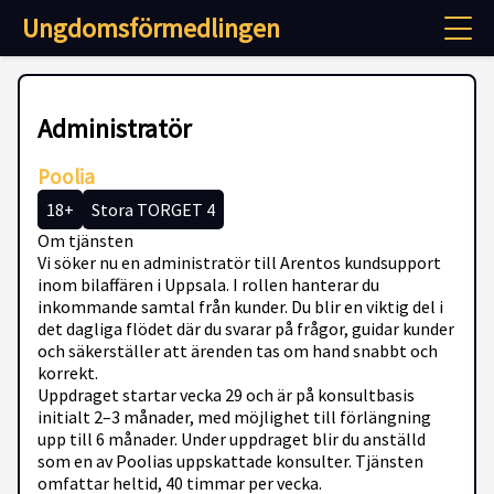
Ungdomsförmedlingen
Administratör
Poolia
18+
Stora TORGET 4
Om tjänsten
Vi söker nu en administratör till Arentos kundsupport
inom bilaffären i Uppsala. I rollen hanterar du
inkommande samtal från kunder. Du blir en viktig del i
det dagliga flödet där du svarar på frågor, guidar kunder
och säkerställer att ärenden tas om hand snabbt och
korrekt.
Uppdraget startar vecka 29 och är på konsultbasis
initialt 2–3 månader, med möjlighet till förlängning
upp till 6 månader. Under uppdraget blir du anställd
som en av Poolias uppskattade konsulter. Tjänsten
omfattar heltid, 40 timmar per vecka.