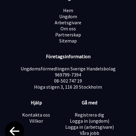
God datorvana och systemförståelse
Hem
Ungdom
Flytande svenska i tal och skrift
Arbetsgivare
Om oss
Meriterande
Partnerskap
Erfarenhet av fakturahantering
Sitemap
Tidigare arbete inom kundsupport, fordonsbranschen
Företagsinformation
eller liknande verksamhet
Ungdomsförmedlingen Sverige Handelsbolag
969799-7394
Erfarenhet av enklare försäljnings- eller rådgivande
08-502 747 19
roll i kunddialoger
Höga stigen 3, 116 20 Stockholm
Hjälp
Gå med
Vana att arbeta i högt tempo under perioder med
varierande belastning
Kontakta oss
Registrera dig
Välkommen med din ansökan!
Villkor
Logga in (ungdom)
Logga in (arbetsgivare)
Våra jobb